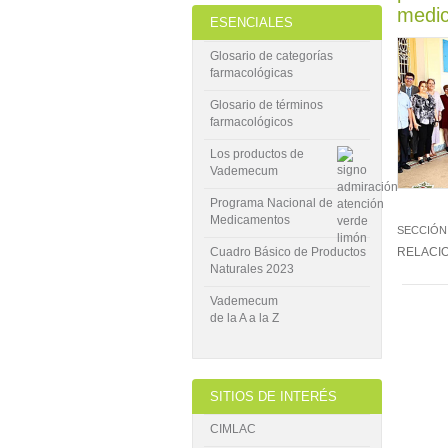
medi
ESENCIALES
Glosario de categorías
farmacológicas
Glosario de términos
farmacológicos
Los productos de
Vademecum
Programa Nacional de
Medicamentos
SECCIÓN
Cuadro Básico de Productos
RELACI
Naturales 2023
Vademecum
de la A a la Z
SITIOS DE INTERÉS
CIMLAC