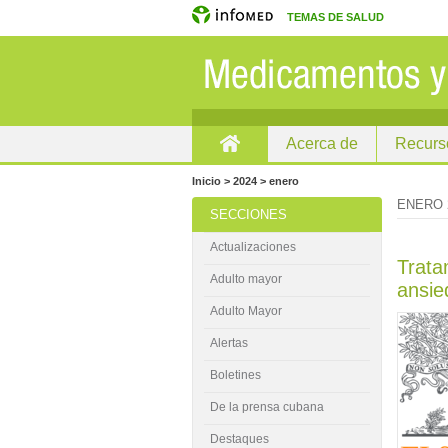
TEMAS DE SALUD
Acerca de
Recurs
Inicio
Inicio > 2024 > enero
ENERO 
SECCIONES
Actualizaciones
Trata
Adulto mayor
ansie
Adulto Mayor
Alertas
Boletines
De la prensa cubana
Destaques