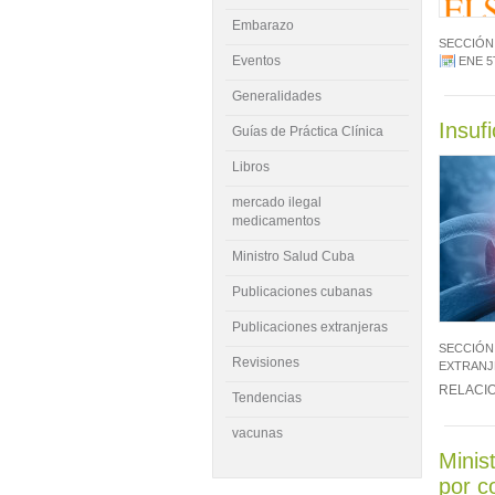
Embarazo
SECCIÓN
Eventos
ENE 5
Generalidades
Insuf
Guías de Práctica Clínica
Libros
mercado ilegal
medicamentos
Ministro Salud Cuba
Publicaciones cubanas
Publicaciones extranjeras
SECCIÓN
Revisiones
EXTRANJ
RELACI
Tendencias
vacunas
Minis
por c