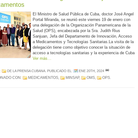
camentos
El Ministro de Salud Pública de Cuba, doctor José Angel
Portal Miranda, se reunió este viernes 19 de enero con
una delegación de la Organización Panamericana de la
Salud (OPS), encabezada por la Sra. Judith Rius
Sanjuan, Jefa del Departamento de Innovación, Acceso
a Medicamentos y Tecnologías Sanitarias.La visita de la
delegación tiene como objetivo conocer la situación de
acceso a tecnologías sanitarias y la experiencia de Cuba
Ver más…
:
DE LA PRENSA CUBANA
. PUBLICADO EL:
ENE 20TH, 2024
ONADO CON:
MEDICAMENTOS
,
MINSAP
,
OMS
,
OPS
.