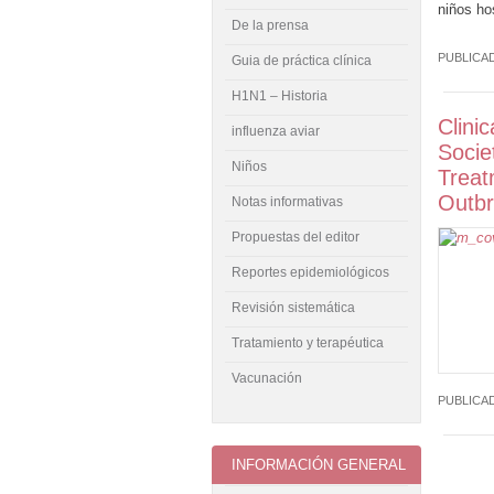
niños ho
De la prensa
PUBLICA
Guia de práctica clínica
H1N1 – Historia
Clini
influenza aviar
Socie
Niños
Treat
Outbr
Notas informativas
Propuestas del editor
Reportes epidemiológicos
Revisión sistemática
Tratamiento y terapéutica
Vacunación
PUBLICA
INFORMACIÓN GENERAL