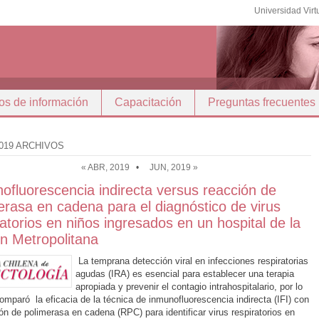
Universidad Virt
os de información
Capacitación
Preguntas frecuentes
019 ARCHIVOS
« ABR, 2019
•
JUN, 2019 »
ofluorescencia indirecta versus reacción de
erasa en cadena para el diagnóstico de virus
ratorios en niños ingresados en un hospital de la
n Metropolitana
La temprana detección viral en infecciones respiratorias
agudas (IRA) es esencial para establecer una terapia
apropiada y prevenir el contagio intrahospitalario, por lo
omparó la eficacia de la técnica de inmunofluorescencia indirecta (IFI) con
ión de polimerasa en cadena (RPC) para identificar virus respiratorios en