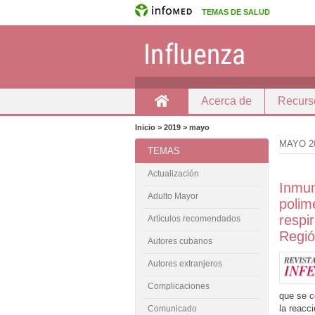
TEMAS DE SALUD
Acerca de
Recurs
Inicio
Inicio > 2019 > mayo
MAYO 2
TEMAS
Actualización
Inmun
Adulto Mayor
polim
respi
Artículos recomendados
Regió
Autores cubanos
Autores extranjeros
Complicaciones
que se c
la reacc
Comunicado