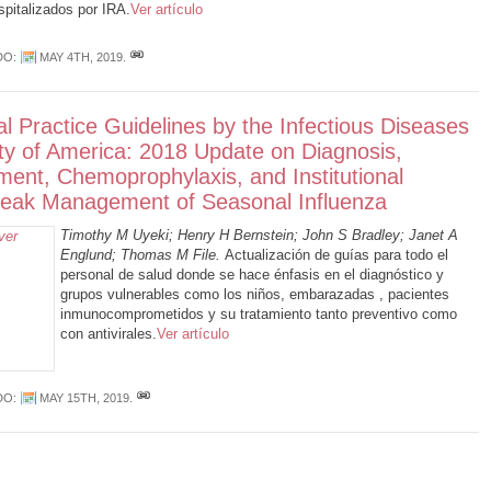
spitalizados por IRA.
Ver artículo
DO:
MAY 4TH, 2019
.
cal Practice Guidelines by the Infectious Diseases
ty of America: 2018 Update on Diagnosis,
ment, Chemoprophylaxis, and Institutional
eak Management of Seasonal Influenza
Timothy M Uyeki; Henry H Bernstein; John S Bradley; Janet A
Englund; Thomas M File.
Actualización de guías para todo el
personal de salud donde se hace énfasis en el diagnóstico y
grupos vulnerables como los niños, embarazadas , pacientes
inmunocomprometidos y su tratamiento tanto preventivo como
con antivirales.
Ver artículo
DO:
MAY 15TH, 2019
.