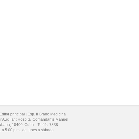
Editor principal |
Esp. II Grado Medicina
 Auxiliar :
Hospital Comandante Manuel
abana,
10400,
Cuba
|
Teléfs:
7838
. a 5:00 p.m., de lunes a sábado