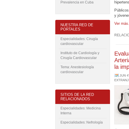
hipertens
Prevalencia en Cuba
Públicos
y jóvene
Ver más
NUESTRA RED DE
PORTALES
RELACI
Especialidades: Cirugía
cardiovascular
Evalu
Instituto de Cardiología y
Cirugía Cardiovascular
Arter
la im
Tema: Anestesiología
cardiovascular
JUN 4
EXTRANJ
SITIOS DE LA RED
RELACIONADOS
Especialidades: Medicina
Interna
Especialidades: Nefrología