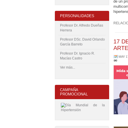
de un pr
multicom
hiperten
PERSONALIDADES
RELACI
Profesor Dr. Alfredo Dueñas
Herrera
Profesor DSc. David Orlando
17 D
García Barreto
ARTE
Profesor Dr. Ignacio R.
MAY 1
Macías Castro
Ver más...
CAMPAÑA
PROMOCIONAL