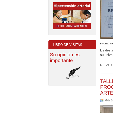
iniciat
LIBRO DE VISITAS
Es desta
Su opinión es
su unive
importante
RELACI
TALL
PROG
ARTE
MAY 1