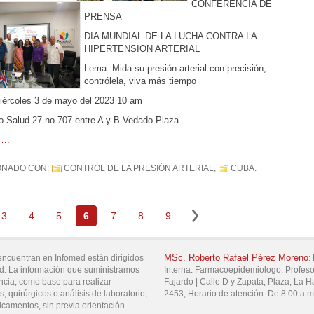
CONFERENCIA DE
PRENSA
DIA MUNDIAL DE LA LUCHA CONTRA LA
HIPERTENSION ARTERIAL
Lema: Mida su presión arterial con precisión,
contrólela, viva más tiempo
ércoles 3 de mayo del 2023 10 am
o Salud 27 no 707 entre A y B Vedado Plaza
….
ONADO CON:
CONTROL DE LA PRESIÓN ARTERIAL
,
CUBA
.
3
4
5
6
7
8
9
MSc.
Roberto Rafael
Pérez Moreno
encuentran en Infomed están dirigidos
:
d. La información que suministramos
Interna. Farmacoepidemiologo. Profesor
ncia, como base para realizar
Fajardo |
Calle D y Zapata,
Plaza,
La H
, quirúrgicos o análisis de laboratorio,
2453
,
Horario de atención:
De 8:00 a.m
icamentos, sin previa orientación