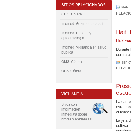
SITIOS RELACIONADOS
MAR 1
RELACI
CDC. Cólera
Infomed. Gastroenterología
Haití
Infomed. Higiene y
epidemiología
Haiti ca
Infomed. Vigilancia en salud
Durante 
pública
contra e
OMS. Cólera
SEP 9
RELACI
OPS. Cólera
Prosi
escue
VIGILANCIA
La campa
Sitios con
esta cap
información
cuidados
inmediata sobre
brotes y epidemias
La jefa 
cultivar
vendidos