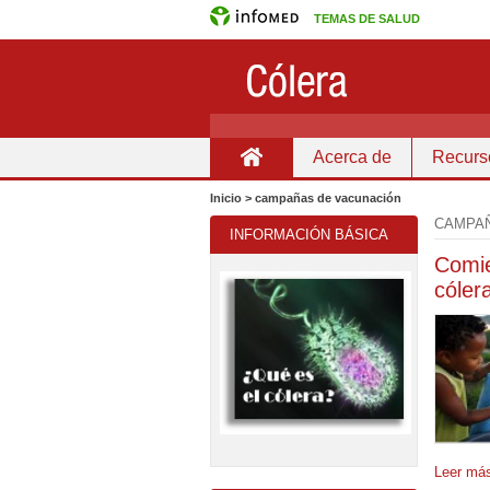
TEMAS DE SALUD
Acerca de
Recurs
Inicio
Inicio > campañas de vacunación
CAMPAÑ
INFORMACIÓN BÁSICA
Comie
cóler
Leer m