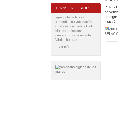
Pidió a 
TEMAS EN EL SITIO
se vende
entregar
agua potable
brotes
insistió.
campañas de vacunación
colaboración médica
Haití
ABR 3
higiene de las manos
RELACI
prevención
saneamiento
Vibrio cholerae
Ver más...