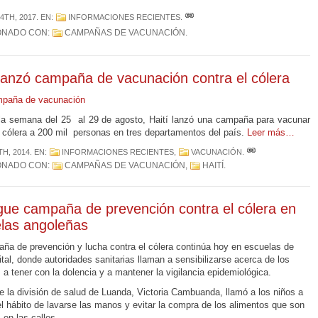
4TH, 2017
. EN:
INFORMACIONES RECIENTES
.
ONADO CON:
CAMPAÑAS DE VACUNACIÓN
.
 lanzó campaña de vacunación contra el cólera
mpaña de vacunación
la semana del 25 al 29 de agosto, Haití lanzó una campaña para vacunar
l cólera a 200 mil personas en tres departamentos del país.
Leer más…
TH, 2014
. EN:
INFORMACIONES RECIENTES
,
VACUNACIÓN
.
ONADO CON:
CAMPAÑAS DE VACUNACIÓN
,
HAITÍ
.
gue campaña de prevención contra el cólera en
las angoleñas
ña de prevención y lucha contra el cólera continúa hoy en escuelas de
ital, donde autoridades sanitarias llaman a sensibilizarse acerca de los
 a tener con la dolencia y a mantener la vigilancia epidemiológica.
de la división de salud de Luanda, Victoria Cambuanda, llamó a los niños a
 el hábito de lavarse las manos y evitar la compra de los alimentos que son
 en las calles.