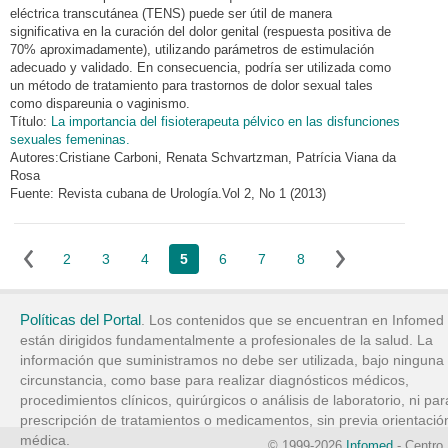
eléctrica transcutánea (TENS) puede ser útil de manera
significativa en la curación del dolor genital (respuesta positiva de
70% aproximadamente), utilizando parámetros de estimulación
adecuado y validado. En consecuencia, podría ser utilizada como
un método de tratamiento para trastornos de dolor sexual tales
como dispareunia o vaginismo.
Título:
La importancia del fisioterapeuta pélvico en las disfunciones
sexuales femeninas.
Autores:Cristiane Carboni, Renata Schvartzman, Patrícia Viana da
Rosa
Fuente: Revista cubana de Urología.Vol 2, No 1 (2013)
2
3
4
5
6
7
8
Políticas del Portal
. Los contenidos que se encuentran en Infomed
están dirigidos fundamentalmente a profesionales de la salud. La
información que suministramos no debe ser utilizada, bajo ninguna
circunstancia, como base para realizar diagnósticos médicos,
procedimientos clínicos, quirúrgicos o análisis de laboratorio, ni par
prescripción de tratamientos o medicamentos, sin previa orientació
médica.
© 1999-2026
Infomed
- Centro