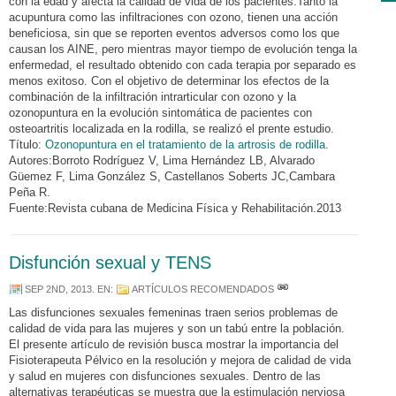
con la edad y afecta la calidad de vida de los pacientes.Tanto la
acupuntura como las infiltraciones con ozono, tienen una acción
beneficiosa, sin que se reporten eventos adversos como los que
causan los AINE, pero mientras mayor tiempo de evolución tenga la
enfermedad, el resultado obtenido con cada terapia por separado es
menos exitoso. Con el objetivo de determinar los efectos de la
combinación de la infiltración intrarticular con ozono y la
ozonopuntura en la evolución sintomática de pacientes con
osteoartritis localizada en la rodilla, se realizó el prente estudio.
Título:
Ozonopuntura en el tratamiento de la artrosis de rodilla.
Autores:Borroto Rodríguez V, Lima Hernández LB, Alvarado
Güemez F, Lima González S, Castellanos Soberts JC,Cambara
Peña R.
Fuente:Revista cubana de Medicina Física y Rehabilitación.2013
Disfunción sexual y TENS
SEP 2ND, 2013
. EN:
ARTÍCULOS RECOMENDADOS
Las disfunciones sexuales femeninas traen serios problemas de
calidad de vida para las mujeres y son un tabú entre la población.
El presente artículo de revisión busca mostrar la importancia del
Fisioterapeuta Pélvico en la resolución y mejora de calidad de vida
y salud en mujeres con disfunciones sexuales. Dentro de las
alternativas terapéuticas se muestra que la estimulación nerviosa