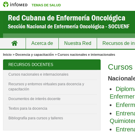
TEMAS DE SALUD
Acerca de
Nuestra Red
Recursos de in
Inicio
Inicio > Docencia y capacitación > Cursos nacionales e internacionales
RECURSOS DOCENTES
Cursos 
Cursos nacionales e internacionales
Nacional
Recursos y entornos virtuales para docencia y
Diplom
capacitación
Enfermer
Documentos de interés docente
Enferm
Textos para la docencia
Entren
Bibliografía para cursos y talleres
Quimiote
Entren