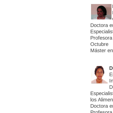
Doctora e
Especiali
Profesora
Octubre
Máster en 
D
E
I
D
Especiali
los Alime
Doctora e
Profesora 