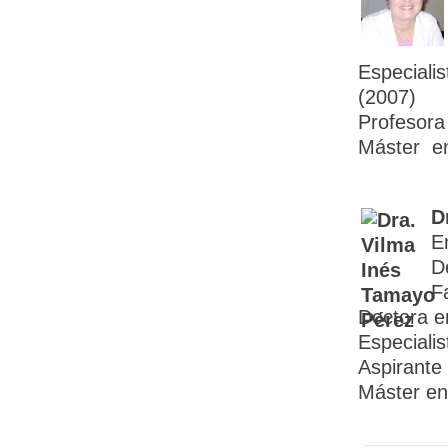
Especiali
(2007)
Profesora
Máster en
D
E
D
F
Doctora e
Especiali
Aspirante 
Máster en 