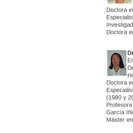
Doctora e
Especiali
Investigad
Doctora e
Dr
E
Do
H
Doctora e
Especiali
(1980 y 2
Profesora 
García Iñ
Máster en 