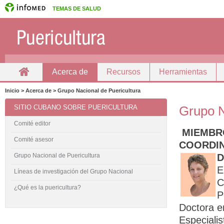
TEMAS DE SALUD
Acerca de
Recursos
Herramientas
Inicio
Docencia
Inicio > Acerca de > Grupo Nacional de Puericultura
SITIO CUBANO SOBRE PUERICULTURA
Grupo N
Comité editor
MIEMBR
Comité asesor
COORDI
D
Grupo Nacional de Puericultura
E
Líneas de investigación del Grupo Nacional
C
¿Qué es la puericultura?
P
Doctora e
Especiali