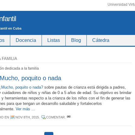
Universidad Virt
fantil
fantil en Cuba
os
Docencia
Listas
Blog
Cátedra
 FAMILIA
ón dedicada a la familia
Mucho, poquito o nada
¿Mucho, poquito o nada?
sobre pautas de crianza está dirigida a padres,
 cuidadores de niños y niñas de 0 a 5 años de edad. Su objetivo es brindar
 y herramientas respecto a la crianza de los niños con el fin de generar las
nes para que tengan un desarrollo saludable y fortalecerlos
almente.
Ver más …
DO EN
NOV 8TH, 2015
.
COMENTAR
.