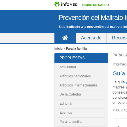
TEMAS DE SALUD
Prevención del Maltrato In
Sitio dedicado a la prevención del maltrato in
Acerca de
Recurs
Inicio
Inicio > Para la familia
PARA LA
PROPUESTAS
Informaci
Actualidad
Guía 
Artículos nacionales
La guía
Artículos internacionales
madres y
consejos
De la Cátedra
condicio
emocion
Editorial
PUBLICA
Eventos
Para la familia