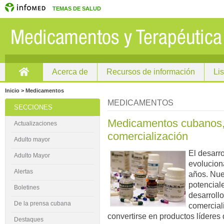
TEMAS DE SALUD
Acerca de
Recursos de información
Li
Inicio
Inicio > Medicamentos
MEDICAMENTOS
SECCIONES
Medicamentos cubanos, 
Actualizaciones
comercialización
Adulto mayor
El desarr
Adulto Mayor
evolucion
Alertas
años. Nue
potencial
Boletines
desarrollo
De la prensa cubana
comercial
convertirse en productos lídere
Destaques