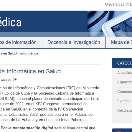
Universidad Virt
os de Información
Docencia e Investigación
Mapa de S
ca en Salud > informática
CATEG
de Informática en Salud
Actualid
TARIOS
.
Capacita
ción de Informática y Comunicaciones (DIC) del Ministerio
Conmemo
d Pública de Cuba y la Sociedad Cubana de Informática
SOCIM), tienen el placer de invitarle a participar, del 17 al
Eventos
tubre de 2022, en el XIV Congreso Internacional de
ica en Salud, en el contexto de la IV Convención
Recursos
ional Cuba-Salud 2022, que sesionará en el Palacio de
ones de La Habana y en el recinto ferial Pabexpo.
 Por la transformación digital
será el lema central que