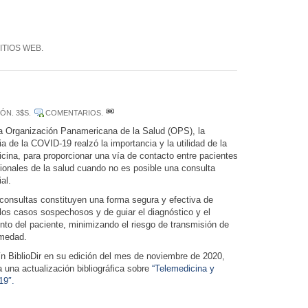
ITIOS WEB
.
IÓN
. 3$S.
COMENTARIOS
.
a Organización Panamericana de la Salud (OPS), la
 de la COVID-19 realzó la importancia y la utilidad de la
cina, para proporcionar una vía de contacto entre pacientes
sionales de la salud cuando no es posible una consulta
al.
econsultas constituyen una forma segura y efectiva de
 los casos sospechosos y de guiar el diagnóstico y el
nto del paciente, minimizando el riesgo de transmisión de
rmedad.
ín BiblioDir en su edición del mes de noviembre de 2020,
 una actualización bibliográfica sobre
“Telemedicina y
19″.