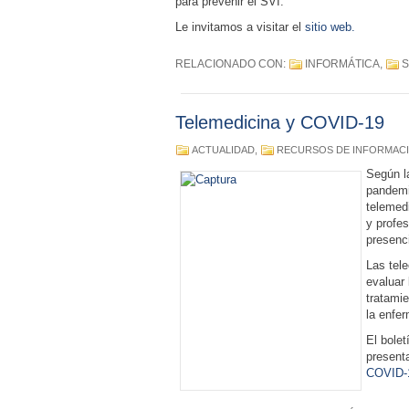
para prevenir el SVI.
Le invitamos a visitar el
sitio web.
RELACIONADO CON:
INFORMÁTICA
,
S
Telemedicina y COVID-19
ACTUALIDAD
,
RECURSOS DE INFORMAC
Según l
pandemia
telemedi
y profe
presenci
Las tel
evaluar
tratamie
la enfe
El bolet
presenta
COVID-