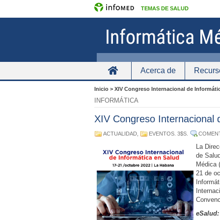
TEMAS DE SALUD
Acerca de
Recurs
Inicio
Inicio > XIV Congreso Internacional de Informáti
INFORMÁTICA
XIV Congreso Internacional 
ACTUALIDAD
,
EVENTOS
. 3$S.
COMEN
La Direc
de Salu
Médica (
21 de oc
Informát
Internac
Convenci
eSalud: