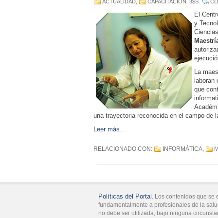
ACTUALIDAD
,
CAPACITACIÓN
. 3$S.
CO
El Centr
y Tecnol
Ciencias
Maestrí
autoriza
ejecució
La maest
laboran 
que cont
informat
Académic
una trayectoria reconocida en el campo de l
Leer más…
RELACIONADO CON:
INFORMÁTICA
,
M
Políticas del Portal
. Los contenidos que se 
fundamentalmente a profesionales de la salu
no debe ser utilizada, bajo ninguna circunsta