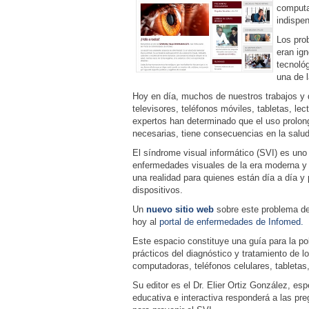
computa
indispe
Los pro
eran ig
tecnológ
una de 
Hoy en día, muchos de nuestros trabajos y d
televisores, teléfonos móviles, tabletas, le
expertos han determinado que el uso prolon
necesarias, tiene consecuencias en la salud
El síndrome visual informático (SVI) es uno
enfermedades visuales de la era moderna y
una realidad para quienes están día a día y 
dispositivos.
Un
nuevo sitio web
sobre este problema de 
hoy al
portal de enfermedades de Infomed.
Este espacio constituye una guía para la p
prácticos del diagnóstico y tratamiento de lo
computadoras, teléfonos celulares, tabletas,
Su editor es el Dr. Elier Ortiz González, es
educativa e interactiva responderá a las pre