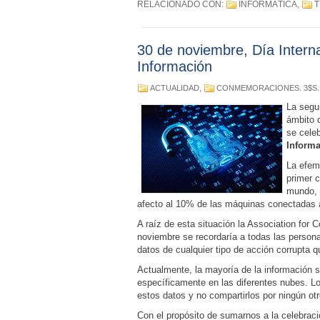
RELACIONADO CON:
INFORMÁTICA
,
T
30 de noviembre, Día Interna
Información
ACTUALIDAD
,
CONMEMORACIONES
. 3$S
La segu
ámbito 
se cele
Inform
La efem
primer 
mundo, 
afecto al 10% de las máquinas conectadas a
A raíz de esta situación la Association fo
noviembre se recordaría a todas las persona
datos de cualquier tipo de acción corrupta qu
Actualmente, la mayoría de la información 
específicamente en las diferentes nubes. L
estos datos y no compartirlos por ningún ot
Con el propósito de sumarnos a la celebrac