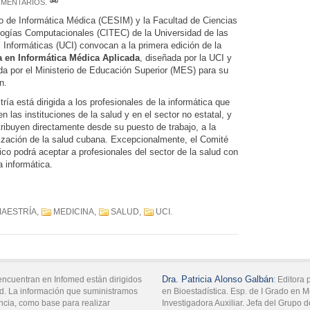
MENTARIOS
.
o de Informática Médica (CESIM) y la Facultad de Ciencias
ogías Computacionales (CITEC) de la Universidad de las
 Informáticas (UCI) convocan a la primera edición de la
a en Informática Médica Aplicada
, diseñada por la UCI y
da por el Ministerio de Educación Superior (MES) para su
n.
ría está dirigida a los profesionales de la informática que
en las instituciones de la salud y en el sector no estatal, y
ribuyen directamente desde su puesto de trabajo, a la
ización de la salud cubana. Excepcionalmente, el Comité
o podrá aceptar a profesionales del sector de la salud con
a informática.
AESTRÍA
,
MEDICINA
,
SALUD
,
UCI
.
Dra.
Patricia
Alonso Galbán
encuentran en Infomed están dirigidos
:
Editora p
d. La información que suministramos
en Bioestadística. Esp. de I Grado en M
ncia, como base para realizar
Investigadora Auxiliar. Jefa del Grupo 