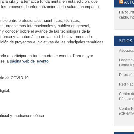
á la cita y la temática fundamental en esta edición, que
ACTU
 los procesos de informatización de la salud con impacto
Ha ocurri
caído. In
bio entre profesionales, científicos, técnicos,
s, organismos internacionales y público en general,
r y conocer sobre el avance de las tecnologías de la
trónica y la automática en la salud. Le invitamos a la
SITIOS
ición de proyectos e iniciativas de las principales temáticas
Asociació
rlo a participar en tan importante evento. Para mayor
Federaci
ise la
página web del evento
.
Latina y 
Direcció
emia de COVID-19.
Red Naci
igital.
Centro de
Pública 
Centro N
(CENATA
ificial y medicina robótica.