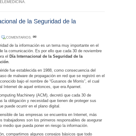
ELEMEDICINA
.
cional de la Seguridad de la
.
COMENTARIOS
.
ridad de la información es un tema muy importante en el
de la comunicación. Es por ello que cada 30 de noviembre
bra el
Día Internacional de la Seguridad de la
ación
.
éride fue establecida en 1988, como consecuencia del
caso de malware de propagación en red que se registró en el
conocido bajo el nombre de “Gusanos de Morris”, el cual
l Internet de aquel entonces, que era Aparnet.
r Computing Machinery (ACM), decretó que cada 30 de
s la obligación y necesidad que tienen de proteger sus
e puede ocurrir en el plano digital.
sensible de las empresas se encuentra en Internet, más
os trabajadores son los primeros responsables de asegurar
ro medio que pueda poner en riesgo la información.
ión, compartimos algunos consejos básicos que todo