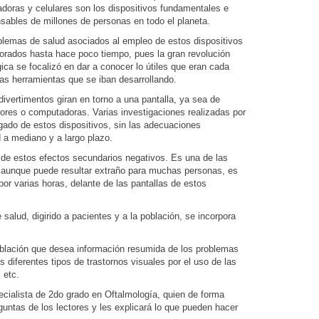
doras y celulares son los dispositivos fundamentales e
nsables de millones de personas en todo el planeta.
blemas de salud asociados al empleo de estos dispositivos
norados hasta hace poco tiempo, pues la gran revolución
ica se focalizó en dar a conocer lo útiles que eran cada
las herramientas que se iban desarrollando.
ivertimentos giran en torno a una pantalla, ya sea de
ctores o computadoras. Varias investigaciones realizadas por
gado de estos dispositivos, sin las adecuaciones
 a mediano y a largo plazo.
 de estos efectos secundarios negativos. Es una de las
 aunque puede resultar extraño para muchas personas, es
por varias horas, delante de las pantallas de estos
salud, digirido a pacientes y a la población, se incorpora
oblación que desea información resumida de los problemas
s diferentes tipos de trastornos visuales por el uso de las
 etc.
pecialista de 2do grado en Oftalmología, quien de forma
guntas de los lectores y les explicará lo que pueden hacer