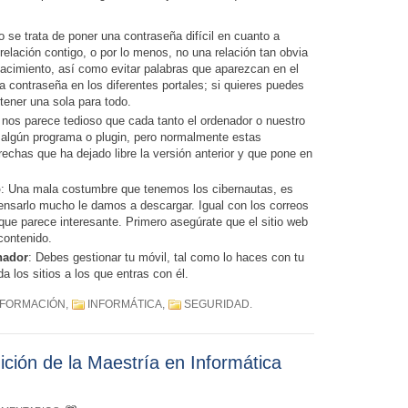
o se trata de poner una contraseña difícil en cuanto a
relación contigo, o por lo menos, no una relación tan obvia
nacimiento, así como evitar palabras que aparezcan en el
la contraseña en los diferentes portales; si quieres puedes
tener una sola para todo.
 nos parece tedioso que cada tanto el ordenador o nuestro
r algún programa o plugin, pero normalmente estas
echas que ha dejado libre la versión anterior y que pone en
o
: Una mala costumbre que tenemos los cibernautas, es
pensarlo mucho le damos a descargar. Igual con los correos
 que parece interesante. Primero asegúrate que el sitio web
contenido.
nador
: Debes gestionar tu móvil, tal como lo haces con tu
a los sitios a los que entras con él.
NFORMACIÓN
,
INFORMÁTICA
,
SEGURIDAD
.
ición de la Maestría en Informática