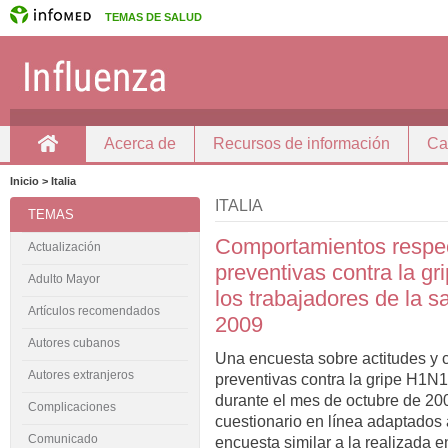
TEMAS DE SALUD
Acerca de
Recursos de información
Ca
Inicio
Inicio > Italia
ITALIA
TEMAS
Comportamientos respec
Actualización
preventivas contra la g
Adulto Mayor
los trabajadores de la sa
Artículos recomendados
2009
Autores cubanos
Una encuesta sobre actitudes y
Autores extranjeros
preventivas contra la gripe H1N
durante el mes de octubre de 2009
Complicaciones
cuestionario en línea adaptados a
Comunicado
encuesta similar a la realizada 