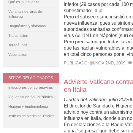
Qué es la influenza
inferior (29 casos por cada 100 m
subestimado”, dijo.
Variantes de virus de
Pero el subsecretario insistió en
Influenza
nueva influenza, pues su sintoma
Diagnóstico y síntomas
autoridades sanitarias confirmar
virus A/H1N1 en Nápoles (sur) en
Transmisión
Pero precisaron que todas las ví
Terapéutica
que las hacían vulnerables al nu
en total cinco personas por el vir
Vacunación
PUBLICADO:
NOV 2ND, 2009
.
SITIOS RELACIONADOS
Advierte Vaticano contr
Infecciones por coronavirus
en Italia
Vigilancia en Salud Pública
Ciudad del Vaticano, julio 20/20
El director de Sanidad e Higiene
Higiene y Epidemiología
advirtió hoy contra un alarmismo 
Instituto de Medicina Tropical
influenza en Italia, donde aún n
En declaraciones a la Radio Vat
a una “sorpresa” que debe ser c