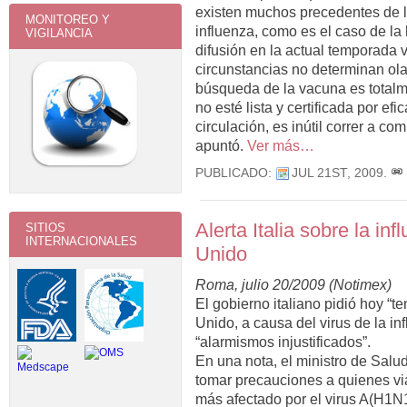
existen muchos precedentes de l
MONITOREO Y
influenza, como es el caso de l
VIGILANCIA
difusión en la actual temporada 
circunstancias no determinan ol
búsqueda de la vacuna es totalm
no esté lista y certificada por ef
circulación, es inútil correr a c
apuntó.
Ver más…
PUBLICADO:
JUL 21ST, 2009
.
Alerta Italia sobre la in
SITIOS
INTERNACIONALES
Unido
Roma, julio 20/2009 (Notimex)
El gobierno italiano pidió hoy “t
Unido, a causa del virus de la in
“alarmismos injustificados”.
En una nota, el ministro de Sal
tomar precauciones a quienes vi
más afectado por el virus A(H1N