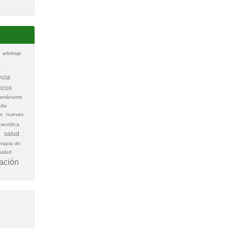
arbitraje
a
ncia
nicos
antánamo
ada
s
nuevas
ientífica
a
salud
erapia de
salud
gación