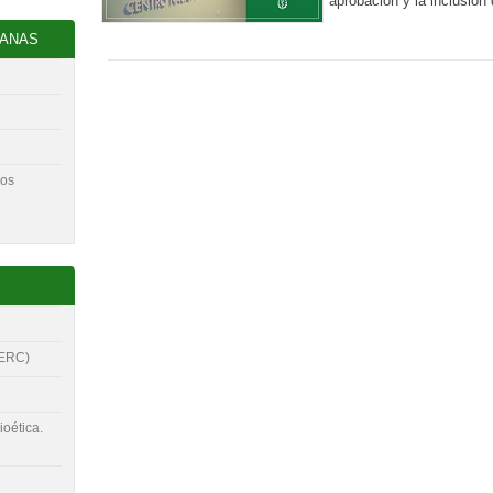
aprobación y la inclusión 
BANAS
cos
OERC)
oética.