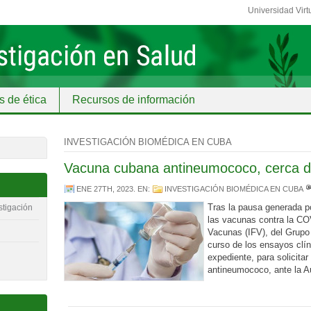
Universidad Virt
s de ética
Recursos de información
INVESTIGACIÓN BIOMÉDICA EN CUBA
Vacuna cubana antineumococo, cerca de 
ENE 27TH, 2023
. EN:
INVESTIGACIÓN BIOMÉDICA EN CUBA
Tras la pausa generada po
stigación
las vacunas contra la COVI
Vacunas (IFV), del Grupo
curso de los ensayos clín
expediente, para solicitar
antineumococo, ante la A