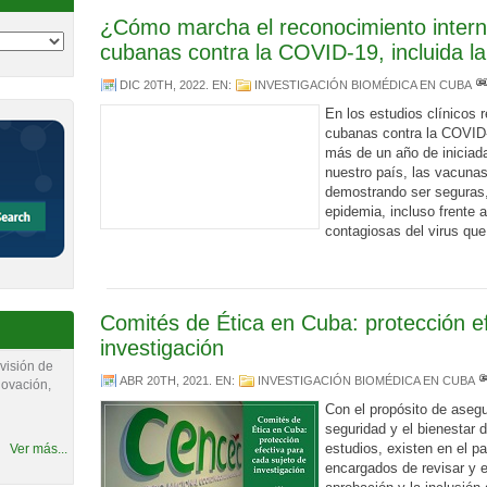
¿Cómo marcha el reconocimiento intern
cubanas contra la COVID-19, incluida l
DIC 20TH, 2022
. EN:
INVESTIGACIÓN BIOMÉDICA EN CUBA
En los estudios clínicos
cubanas contra la COVID-1
más de un año de iniciad
nuestro país, las vacuna
demostrando ser seguras, 
epidemia, incluso frente 
contagiosas del virus qu
Comités de Ética en Cuba: protección ef
investigación
visión de
ABR 20TH, 2021
. EN:
INVESTIGACIÓN BIOMÉDICA EN CUBA
novación,
Con el propósito de asegu
seguridad y el bienestar
estudios, existen en el p
Ver más...
encargados de revisar y e