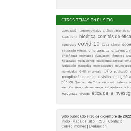
OTROS TEMAS EN EL SITIO
acreditación
antirretrovirales
análisis bibliométrico
bioética
comités de étic
bioderecho
covid-19
doce
congresos
Cuba
cáncer
emergencias
ensayos clí
educación médica
enseñanza
estimados
evaluación
fármacos
Gu
hospitales
instituciones
inteligencia artificial
jorn
legislación
maestrías
modificaciones
neumococo
OPS
tecnologías
OMS
oncología
publicación c
recopilación de datos
revisión bibliográfic
pública
Santiago de Cuba
sitios web
talleres
t
atención
tiempo de respuesta
trabajadores de la 
ética de la investi
vacunas
vih/sida
Sitio publicado el 30 de diciembre de 2022
Inicio
|
Mapa del sitio
|
RSS
|
Contacto
Correo Infomed
|
Evaluación