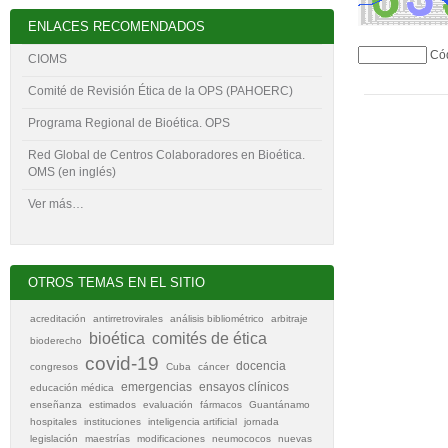
ENLACES RECOMENDADOS
Có
CIOMS
Comité de Revisión Ética de la OPS (PAHOERC)
Programa Regional de Bioética. OPS
Red Global de Centros Colaboradores en Bioética.
OMS (en inglés)
Ver más…
OTROS TEMAS EN EL SITIO
acreditación
antirretrovirales
análisis bibliométrico
arbitraje
bioética
comités de ética
bioderecho
covid-19
docencia
congresos
Cuba
cáncer
emergencias
ensayos clínicos
educación médica
enseñanza
estimados
evaluación
fármacos
Guantánamo
hospitales
instituciones
inteligencia artificial
jornada
legislación
maestrías
modificaciones
neumococos
nuevas