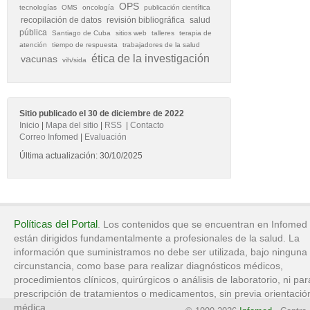
OPS
tecnologías
OMS
oncología
publicación científica
recopilación de datos
revisión bibliográfica
salud
pública
Santiago de Cuba
sitios web
talleres
terapia de
atención
tiempo de respuesta
trabajadores de la salud
ética de la investigación
vacunas
vih/sida
Sitio publicado el 30 de diciembre de 2022
Inicio
|
Mapa del sitio
|
RSS
|
Contacto
Correo Infomed
|
Evaluación
Última actualización: 30/10/2025
Políticas del Portal
. Los contenidos que se encuentran en Infomed
están dirigidos fundamentalmente a profesionales de la salud. La
información que suministramos no debe ser utilizada, bajo ninguna
circunstancia, como base para realizar diagnósticos médicos,
procedimientos clínicos, quirúrgicos o análisis de laboratorio, ni par
prescripción de tratamientos o medicamentos, sin previa orientació
médica.