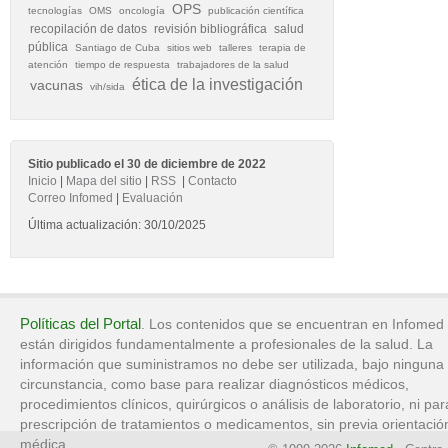
OPS
tecnologías
OMS
oncología
publicación científica
recopilación de datos
revisión bibliográfica
salud
pública
Santiago de Cuba
sitios web
talleres
terapia de
atención
tiempo de respuesta
trabajadores de la salud
ética de la investigación
vacunas
vih/sida
Sitio publicado el 30 de diciembre de 2022
Inicio
|
Mapa del sitio
|
RSS
|
Contacto
Correo Infomed
|
Evaluación
Última actualización: 30/10/2025
Políticas del Portal
. Los contenidos que se encuentran en Infomed
están dirigidos fundamentalmente a profesionales de la salud. La
información que suministramos no debe ser utilizada, bajo ninguna
circunstancia, como base para realizar diagnósticos médicos,
procedimientos clínicos, quirúrgicos o análisis de laboratorio, ni par
prescripción de tratamientos o medicamentos, sin previa orientació
médica.