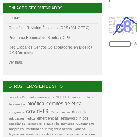
ENLACES RECOMENDADOS
CIOMS
Comité de Revisión Ética de la OPS (PAHOERC)
Programa Regional de Bioética. OPS
Có
Red Global de Centros Colaboradores en Bioética.
OMS (en inglés)
Ver más…
OTROS TEMAS EN EL SITIO
acreditación
antirretrovirales
análisis bibliométrico
arbitraje
bioética
comités de ética
bioderecho
covid-19
docencia
congresos
Cuba
cáncer
emergencias
ensayos clínicos
educación médica
enseñanza
estimados
evaluación
fármacos
Guantánamo
hospitales
instituciones
inteligencia artificial
jornada
legislación
maestrías
modificaciones
neumococos
nuevas