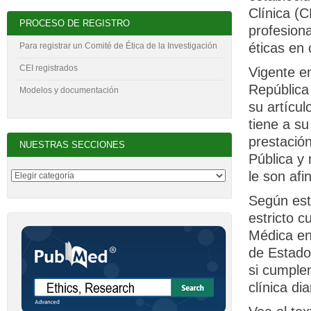
Clínica (C
PROCESO DE REGISTRO
profesiona
éticas en 
Para registrar un Comité de Ética de la Investigación
CEI registrados
Vigente en
República
Modelos y documentación
su artícul
tiene a su
prestación
NUESTRAS SECCIONES
Pública y 
le son afi
Según este
estricto c
Médica en 
de Estado
si cumplen
clínica dia