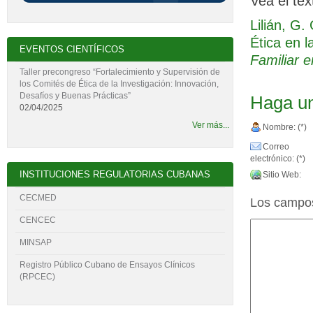
Vea el tex
Lilián, G
Ética en l
EVENTOS CIENTÍFICOS
Familiar e
Taller precongreso “Fortalecimiento y Supervisión de
los Comités de Ética de la Investigación: Innovación,
Desafíos y Buenas Prácticas”
Haga un
02/04/2025
Ver más...
Nombre: (*)
Correo
electrónico: (*)
INSTITUCIONES REGULATORIAS CUBANAS
Sitio Web:
CECMED
Los campos
CENCEC
MINSAP
Registro Público Cubano de Ensayos Clínicos
(RPCEC)