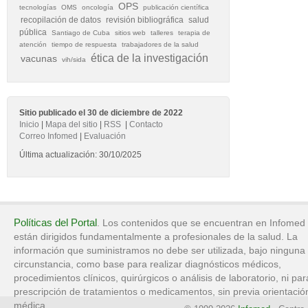
OPS
tecnologías
OMS
oncología
publicación científica
recopilación de datos
revisión bibliográfica
salud
pública
Santiago de Cuba
sitios web
talleres
terapia de
atención
tiempo de respuesta
trabajadores de la salud
ética de la investigación
vacunas
vih/sida
Sitio publicado el 30 de diciembre de 2022
Inicio
|
Mapa del sitio
|
RSS
|
Contacto
Correo Infomed
|
Evaluación
Última actualización: 30/10/2025
Políticas del Portal
. Los contenidos que se encuentran en Infomed
están dirigidos fundamentalmente a profesionales de la salud. La
información que suministramos no debe ser utilizada, bajo ninguna
circunstancia, como base para realizar diagnósticos médicos,
procedimientos clínicos, quirúrgicos o análisis de laboratorio, ni par
prescripción de tratamientos o medicamentos, sin previa orientació
médica.