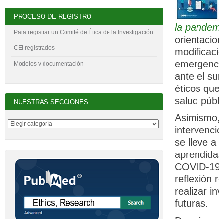
PROCESO DE REGISTRO
la pandem
Para registrar un Comité de Ética de la Investigación
orientacio
CEI registrados
modificaci
emergenci
Modelos y documentación
ante el su
éticos qu
salud públ
NUESTRAS SECCIONES
Asimismo,
intervenc
se lleve a
aprendida
COVID-19 
reflexión 
realizar i
futuras.