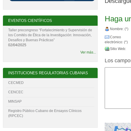
Descárgue
Haga un
EVENTOS CIENTÍFICOS
Nombre: (*)
Taller precongreso “Fortalecimiento y Supervisión de
los Comités de Ética de la Investigación: Innovación,
Correo
Desafíos y Buenas Prácticas”
electrónico: (*)
02/04/2025
Sitio Web:
Ver más...
Los campos
INSTITUCIONES REGULATORIAS CUBANAS
CECMED
CENCEC
MINSAP
Registro Público Cubano de Ensayos Clínicos
(RPCEC)