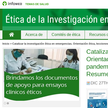
TEMAS DE SALUD
Acerca de
Comités de ética
Recursos d
Home
Educación continuada
Inicio > Catalizar la investigación ética en emergencias. Orientación ética, lecc
Cataliza
Orientac
pandemi
Resum
DIC 27TH