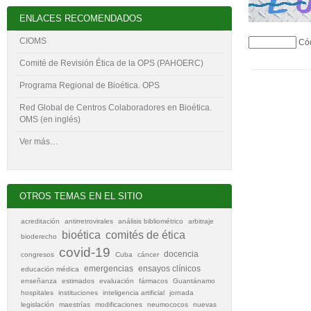
ENLACES RECOMENDADOS
CIOMS
Có
Comité de Revisión Ética de la OPS (PAHOERC)
Programa Regional de Bioética. OPS
Red Global de Centros Colaboradores en Bioética.
OMS (en inglés)
Ver más…
OTROS TEMAS EN EL SITIO
acreditación
antirretrovirales
análisis bibliométrico
arbitraje
bioética
comités de ética
bioderecho
covid-19
docencia
congresos
Cuba
cáncer
emergencias
ensayos clínicos
educación médica
enseñanza
estimados
evaluación
fármacos
Guantánamo
hospitales
instituciones
inteligencia artificial
jornada
legislación
maestrías
modificaciones
neumococos
nuevas