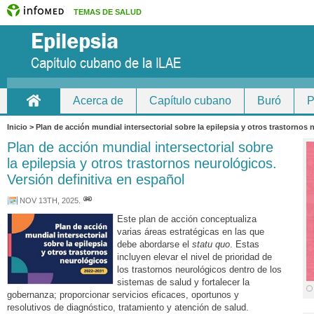
TEMAS DE SALUD
Acerca de
Capítulo cubano
Buró
P
Inicio
Inicio > Plan de acción mundial intersectorial sobre la epilepsia y otros trastornos
Plan de acción mundial intersectorial sobre
la epilepsia y otros trastornos neurológicos.
Versión definitiva en español
NOV 13TH, 2025
.
Este plan de acción conceptualiza
varias áreas estratégicas en las que
debe abordarse el
statu quo
. Estas
incluyen elevar el nivel de prioridad de
los trastornos neurológicos dentro de los
sistemas de salud y fortalecer la
gobernanza; proporcionar servicios eficaces, oportunos y
resolutivos de diagnóstico, tratamiento y atención de salud.