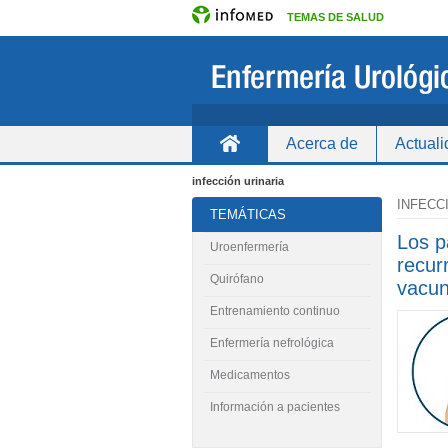
TEMAS DE SALUD
Acerca de
Actual
Inicio
infección urinaria
INFECC
TEMÁTICAS
Los p
Uroenfermería
recur
Quirófano
vacun
Entrenamiento continuo
Enfermería nefrológica
Medicamentos
Información a pacientes