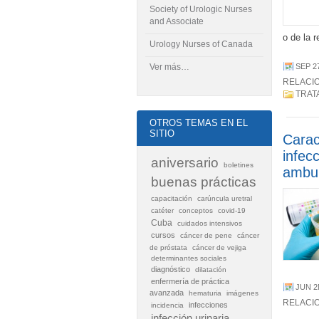
Society of Urologic Nurses
and Associate
o de la 
Urology Nurses of Canada
Ver más…
SEP 2
RELACI
TRAT
OTROS TEMAS EN EL
SITIO
Carac
infec
aniversario
boletines
ambul
buenas prácticas
capacitación
carúncula uretral
catéter
conceptos
covid-19
Cuba
cuidados intensivos
cursos
cáncer de pene
cáncer
de próstata
cáncer de vejiga
determinantes sociales
diagnóstico
dilatación
enfermería de práctica
JUN 2
avanzada
hematuria
imágenes
RELACI
infecciones
incidencia
infección urinaria