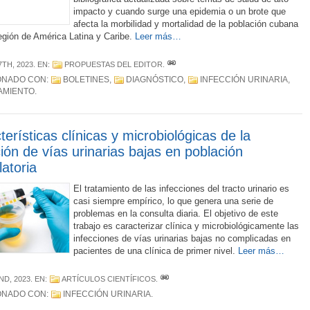
impacto y cuando surge una epidemia o un brote que
afecta la morbilidad y mortalidad de la población cubana
región de América Latina y Caribe.
Leer más…
7TH, 2023
. EN:
PROPUESTAS DEL EDITOR
.
ONADO CON:
BOLETINES
,
DIAGNÓSTICO
,
INFECCIÓN URINARIA
,
AMIENTO
.
terísticas clínicas y microbiológicas de la
ción de vías urinarias bajas en población
atoria
El tratamiento de las infecciones del tracto urinario es
casi siempre empírico, lo que genera una serie de
problemas en la consulta diaria. El objetivo de este
trabajo es caracterizar clínica y microbiológicamente las
infecciones de vías urinarias bajas no complicadas en
pacientes de una clínica de primer nivel.
Leer más…
ND, 2023
. EN:
ARTÍCULOS CIENTÍFICOS
.
ONADO CON:
INFECCIÓN URINARIA
.