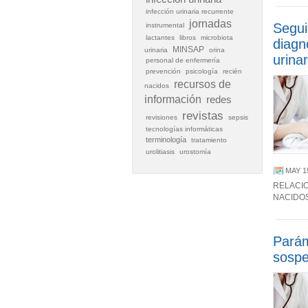
infección urinaria recurrente
jornadas
Segui
instrumental
lactantes
libros
microbiota
diagn
MINSAP
urinaria
orina
urinar
personal de enfermería
prevención
psicología
recién
recursos de
nacidos
información
redes
revistas
revisiones
sepsis
tecnologías informáticas
terminología
tratamiento
urolitiasis
urostomía
MAY 1
RELACI
NACIDO
Parám
sospe