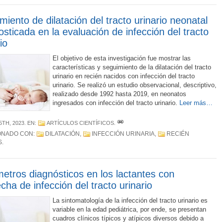
miento de dilatación del tracto urinario neonatal
osticada en la evaluación de infección del tracto
io
El objetivo de esta investigación fue mostrar las
características y seguimiento de la dilatación del tracto
urinario en recién nacidos con infección del tracto
urinario. Se realizó un estudio observacional, descriptivo,
realizado desde 1992 hasta 2019, en neonatos
ingresados con infección del tracto urinario.
Leer más…
5TH, 2023
. EN:
ARTÍCULOS CIENTÍFICOS
.
ONADO CON:
DILATACIÓN
,
INFECCIÓN URINARIA
,
RECIÉN
S
.
etros diagnósticos en los lactantes con
cha de infección del tracto urinario
La sintomatología de la infección del tracto urinario es
variable en la edad pediátrica, por ende, se presentan
cuadros clínicos típicos y atípicos diversos debido a