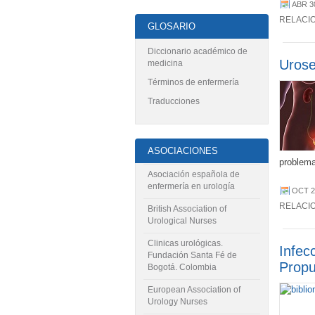
ABR 3
RELACI
GLOSARIO
Diccionario académico de
Urose
medicina
Términos de enfermería
Traducciones
ASOCIACIONES
problem
Asociación española de
enfermería en urología
OCT 2
RELACI
British Association of
Urological Nurses
Clinicas urológicas.
Infec
Fundación Santa Fé de
Propu
Bogotá. Colombia
European Association of
Urology Nurses