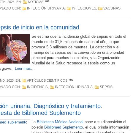
0TH, 2024
. EN:
NOTICIAS
.
ONADO CON:
INFECCIÓN URINARIA
,
INFECCIONES
,
VACUNAS
.
psis de inicio en la comunidad
Se estima que la incidencia global de sepsis en todo el
mundo es de 31,5 millones de casos al año, lo que
provoca 5,3 millones de muertes. La detección y el
manejo de la sepsis se ha convertido en una prioridad
principal para muchos hospitales, y la Organización
Mundial de la Salud reconoce la sepsis como un
a grave.
Leer más…
ND, 2023
. EN:
ARTÍCULOS CIENTÍFICOS
.
ONADO CON:
INCIDENCIA
,
INFECCIÓN URINARIA
,
SEPSIS
.
ción urinaria. Diagnóstico y tratamiento.
esta de Bibliomed Suplemento
La
Biblioteca Médica Nacional
pone a su disposición el
boletín
Bibliomed Suplemento
, el cual brinda información
bibliográfica actualizada sobre temas de salud de alto