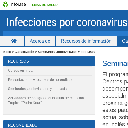
TEMAS DE SALUD
Acerca de
Recursos de información
Ca
Inicio
Inicio > Capacitación > Seminarios, audiovisuales y podcasts
RECURSOS
Seminar
Cursos en línea
El progra
Presentaciones y recursos de aprendizaje
Centros p
desempeña
Seminarios, audiovisuales y podcasts
especialm
Actividades de postgrado el Instituto de Medicina
próxima g
Tropical “Pedro Kourí”
estos pat
actual sob
en inglés
RECOMENDADO