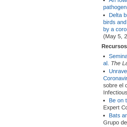
An Iowa
pathogen
Delta b
birds and
by a coro
(May 5, 
Recursos
Semina
al.
The L
Unrave
Coronavi
sobre el 
Infectiou
Be on 
Expert C
Bats a
Grupo de