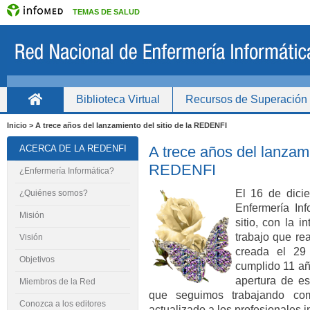
TEMAS DE SALUD
Biblioteca Virtual
Recursos de Superación
Inicio REDENFI
Seguridad
Portal de la Enfermería Cubana
Inicio > A trece años del lanzamiento del sitio de la REDENFI
ACERCA DE LA REDENFI
A trece años del lanzami
REDENFI
¿Enfermería Informática?
El 16 de dici
¿Quiénes somos?
Enfermería Inf
Misión
sitio, con la i
trabajo que r
Visión
creada el 29
Objetivos
cumplido 11 añ
apertura de es
Miembros de la Red
que seguimos trabajando co
Conozca a los editores
actualizado a los profesionales 