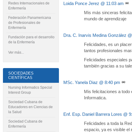
Loida Ponce Jerez
@ 11:03 am
Redes Internacionales de
Enfermería
Mis más sinceras felicit
Federación Panamericana
mundo de aprendizaje
de Profesionales de
Enfermería
Dra. C. Inarvis Medina González
@ 
Fundación para el desarrollo
de la Enfermería
Felicidades, es un place
tantos profesionales mara
Ver más...
Felicidades especiales p
también gracias a su tal
SOCIEDADES
CIENTÍFICAS
MSc. Yanela Diaz
@ 8:40 pm
Nursing Informatics Special
Mis felicitaciones a todo
Interest Group
Informatica.
Sociedad Cubana de
Educadores en Ciencias de
la Salud
Enf. Esp. Daniel Barrera Lores
@ 9:
Sociedad Cubana de
Felicidades a toda la R
Enfermería
espacio, ya es visible el