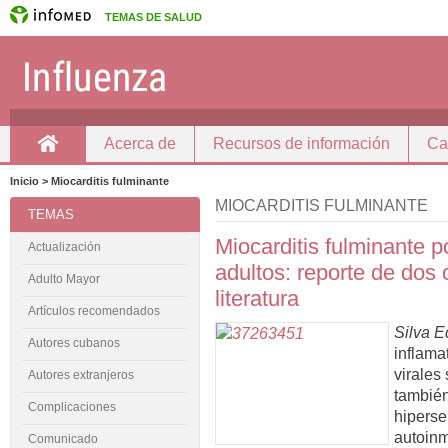
TEMAS DE SALUD
Acerca de
Recursos de información
Ca
Inicio
Inicio > Miocarditis fulminante
MIOCARDITIS FULMINANTE
TEMAS
Miocarditis fulminante po
Actualización
adultos: reporte de dos 
Adulto Mayor
literatura
Artículos recomendados
Silva E
Autores cubanos
inflama
virales
Autores extranjeros
también
Complicaciones
hiperse
autoinm
Comunicado