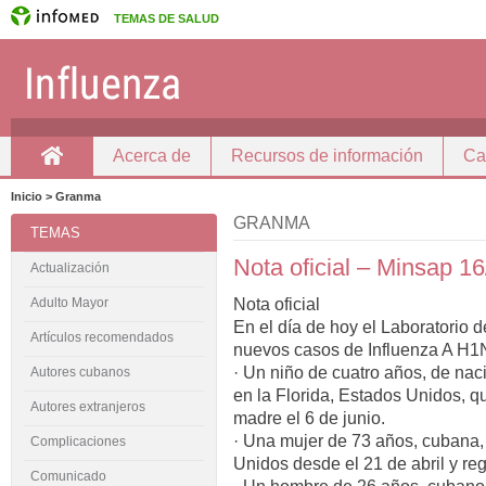
TEMAS DE SALUD
Acerca de
Recursos de información
Ca
Inicio
Inicio > Granma
GRANMA
TEMAS
Nota oficial – Minsap 1
Actualización
Nota oficial
Adulto Mayor
En el día de hoy el Laboratorio d
Artículos recomendados
nuevos casos de Influenza A H1
· Un niño de cuatro años, de nac
Autores cubanos
en la Florida, Estados Unidos, 
Autores extranjeros
madre el 6 de junio.
· Una mujer de 73 años, cubana,
Complicaciones
Unidos desde el 21 de abril y re
Comunicado