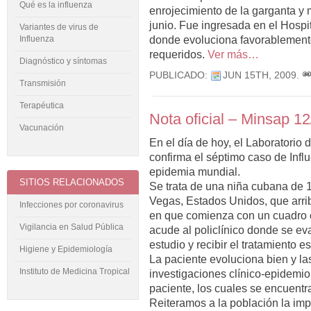
Qué es la influenza
enrojecimiento de la garganta y 
junio. Fue ingresada en el Hospit
Variantes de virus de
Influenza
donde evoluciona favorablemente
requeridos.
Ver más…
Diagnóstico y síntomas
PUBLICADO:
JUN 15TH, 2009
.
Transmisión
Terapéutica
Nota oficial – Minsap 1
Vacunación
En el día de hoy, el Laboratorio 
confirma el séptimo caso de Infl
epidemia mundial.
SITIOS RELACIONADOS
Se trata de una niña cubana de 
Vegas, Estados Unidos, que arrib
Infecciones por coronavirus
en que comienza con un cuadro cat
Vigilancia en Salud Pública
acude al policlínico donde se ev
estudio y recibir el tratamiento e
Higiene y Epidemiología
La paciente evoluciona bien y las
Instituto de Medicina Tropical
investigaciones clínico-epidemio
paciente, los cuales se encuentr
Reiteramos a la población la imp