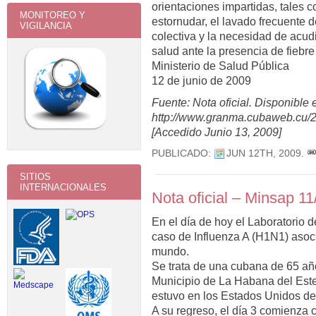
orientaciones impartidas, tales c
MONITOREO Y
estornudar, el lavado frecuente 
VIGILANCIA
colectiva y la necesidad de acud
salud ante la presencia de fiebre
Ministerio de Salud Pública
12 de junio de 2009
Fuente: Nota oficial. Disponible 
http://www.granma.cubaweb.cu/20
[Accedido Junio 13, 2009]
PUBLICADO:
JUN 12TH, 2009
.
SITIOS
INTERNACIONALES
Nota oficial – Minsap 11
En el día de hoy el Laboratorio d
caso de Influenza A (H1N1) asoci
mundo.
Se trata de una cubana de 65 añ
Municipio de La Habana del Este
estuvo en los Estados Unidos de
A su regreso, el día 3 comienza 