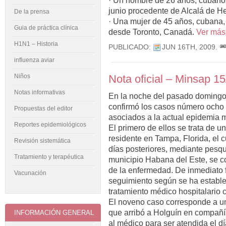
· Un hombre de 26 años, cubano,
junio procedente de Alcalá de H
De la prensa
· Una mujer de 45 años, cubana, 
Guia de práctica clínica
desde Toronto, Canadá.
Ver má
H1N1 – Historia
PUBLICADO:
JUN 16TH, 2009
.
influenza aviar
Nota oficial – Minsap 1
Niños
Notas informativas
En la noche del pasado domingo 
confirmó los casos número ocho 
Propuestas del editor
asociados a la actual epidemia 
Reportes epidemiológicos
El primero de ellos se trata de 
residente en Tampa, Florida, el cu
Revisión sistemática
días posteriores, mediante pesqui
Tratamiento y terapéutica
municipio Habana del Este, se c
de la enfermedad. De inmediato 
Vacunación
seguimiento según se ha estable
tratamiento médico hospitalario 
El noveno caso corresponde a u
que arribó a Holguín en compañía
INFORMACIÓN GENERAL
al médico para ser atendida el día