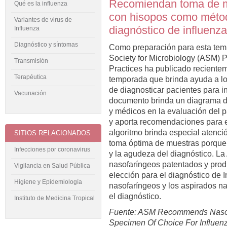
Recomiendan toma de m
Qué es la influenza
con hisopos como métod
Variantes de virus de
diagnóstico de influenz
Influenza
Diagnóstico y síntomas
Como preparación para esta temp
Society for Microbiology (ASM)
Transmisión
Practices ha publicado recientem
Terapéutica
temporada que brinda ayuda a los
de diagnosticar pacientes para i
Vacunación
documento brinda un diagrama de
y médicos en la evaluación del pa
y aporta recomendaciones para el
algoritmo brinda especial atenció
SITIOS RELACIONADOS
toma óptima de muestras porque 
Infecciones por coronavirus
y la agudeza del diagnóstico. L
nasofaríngeos patentados y pro
Vigilancia en Salud Pública
elección para el diagnóstico de 
Higiene y Epidemiología
nasofaríngeos y los aspirados n
el diagnóstico.
Instituto de Medicina Tropical
Fuente: ASM Recommends Naso
Specimen Of Choice For Influenz