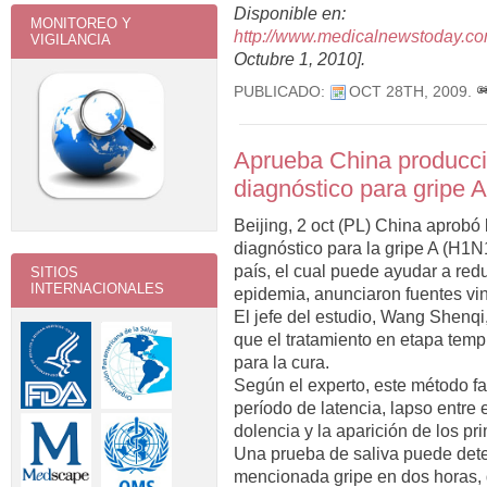
Disponible en:
MONITOREO Y
http://www.medicalnewstoday.co
VIGILANCIA
Octubre 1, 2010].
PUBLICADO:
OCT 28TH, 2009
.
Aprueba China producció
diagnóstico para gripe A
Beijing, 2 oct (PL) China aprobó 
diagnóstico para la gripe A (H1N1
país, el cual puede ayudar a red
SITIOS
INTERNACIONALES
epidemia, anunciaron fuentes vin
El jefe del estudio, Wang Shenqi, 
que el tratamiento en etapa temp
para la cura.
Según el experto, este método fac
período de latencia, lapso entre
dolencia y la aparición de los pr
Una prueba de saliva puede detect
mencionada gripe en dos horas, 