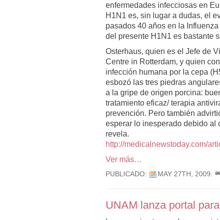
enfermedades infecciosas en Eur
H1N1 es, sin lugar a dudas, el e
pasados 40 años en la Influenz
del presente H1N1 es bastante s
Osterhaus, quien es el Jefe de V
Centre in Rotterdam, y quien cond
infección humana por la cepa (H5N
esbozó las tres piedras angulare
a la gripe de origen porcina: bue
tratamiento eficaz/ terapia antivi
prevención. Pero también advirt
esperar lo inesperado debido al c
revela.
http://medicalnewstoday.com/ar
Ver más…
PUBLICADO:
MAY 27TH, 2009
.
UNAM lanza portal para 