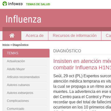
TEMAS DE SALUD
Acerca de
Recursos de información
Ca
Inicio
Inicio > Diagnóstico
DIAGNÓSTICO
TEMAS
Insisten en atención mé
Actualización
combatir Influenza H1N
Adulto Mayor
Seúl, 29 oct (PL) Expertos surco
Artículos recomendados
atención médica temprana es vita
Autores cubanos
la cual se propaga a un ritmo ac
muertes. La advertencia en ese s
Autores extranjeros
del Centro para el Control y Pr
Complicaciones
recordar que del total de fallecim
ocurrieron en los 10 primeros día
Comunicado