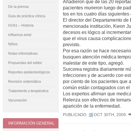
Añadieron que de las 20 reporta
De la prensa
pacientes murieron luego de pade
tos en los cuatro días siguientes 
Guia de práctica clínica
El director del Departamento de
H1N1 – Historia
mencionada institución, Kwon Ju
decesos es lógico al incrementars
influenza aviar
que el virus causa complicacion
previsto.
Niños
Por esa razón se hace necesario
Notas informativas
busquen atención médica tempran
malestar de este tipo, agregó.
Propuestas del editor
Surcorea registra diariamente má
Reportes epidemiológicos
infecciones y de acuerdo con esta
por ciento de los pacientes que a
Revisión sistemática
común están contagiados con el 
Tratamiento y terapéutica
Los expertos afirman que medica
Relenza son efectivos de tomarse
Vacunación
aparición de la enfermedad.
PUBLICADO:
OCT 30TH, 2009
.
INFORMACIÓN GENERAL