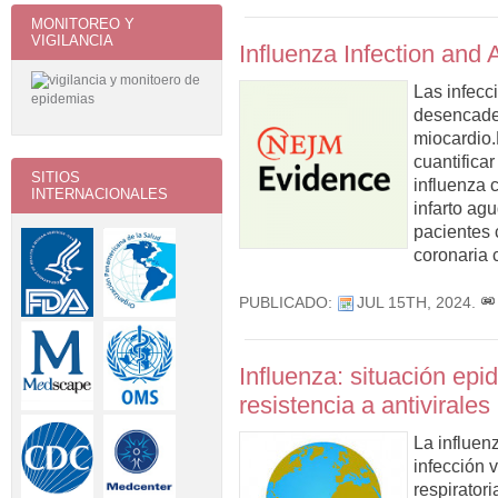
MONITOREO Y
VIGILANCIA
Influenza Infection and 
Las infecc
desencaden
miocardio.
cuantificar
SITIOS
influenza c
INTERNACIONALES
infarto ag
pacientes 
coronaria 
PUBLICADO:
JUL 15TH, 2024
.
Influenza: situación epi
resistencia a antivirales
La influen
infección v
respirator