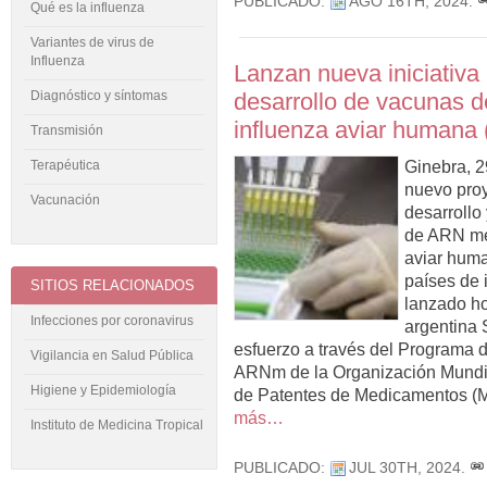
PUBLICADO:
AGO 16TH, 2024
.
Qué es la influenza
Variantes de virus de
Influenza
Lanzan nueva iniciativa
Diagnóstico y síntomas
desarrollo de vacunas 
influenza aviar humana
Transmisión
Terapéutica
Ginebra, 2
nuevo proy
Vacunación
desarrollo
de ARN me
aviar hum
países de 
SITIOS RELACIONADOS
lanzado ho
Infecciones por coronavirus
argentina 
esfuerzo a través del Programa 
Vigilancia en Salud Pública
ARNm de la Organización Mundia
Higiene y Epidemiología
de Patentes de Medicamentos (MP
más…
Instituto de Medicina Tropical
PUBLICADO:
JUL 30TH, 2024
.