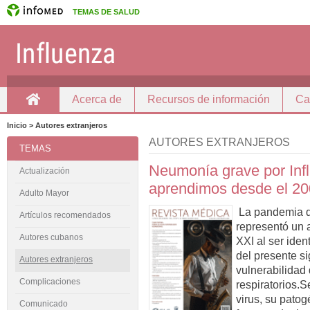
TEMAS DE SALUD
Acerca de
Recursos de información
Ca
Inicio
Inicio > Autores extranjeros
AUTORES EXTRANJEROS
TEMAS
Neumonía grave por In
Actualización
aprendimos desde el 2
Adulto Mayor
La pandemia d
Artículos recomendados
representó un a
Autores cubanos
XXI al ser ide
del presente s
Autores extranjeros
vulnerabilidad 
Complicaciones
respiratorios.S
virus, su patog
Comunicado