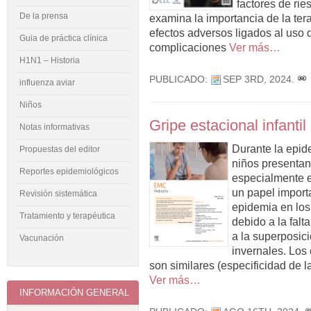
factores de ri
De la prensa
examina la importancia de la tera
efectos adversos ligados al uso d
Guia de práctica clínica
complicaciones
Ver más…
H1N1 – Historia
PUBLICADO:
SEP 3RD, 2024
.
influenza aviar
Niños
Gripe estacional infantil
Notas informativas
Durante la epide
Propuestas del editor
niños presentan 
Reportes epidemiológicos
especialmente 
un papel importa
Revisión sistemática
epidemia en los
Tratamiento y terapéutica
debido a la falt
a la superposici
Vacunación
invernales. Los 
son similares (especificidad de la
Ver más…
INFORMACIÓN GENERAL