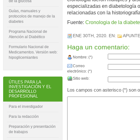
de la glucosa
especializadas en diabetología 
Guías, manuales y
relacionadas con la historiografí
protocolos de manejo de la
diabetes
Fuente:
Cronologia de la diabete
Programa Nacional de
ENE 30TH, 2020
. EN:
APUNTE
Atención al Diabético
Haga un comentario:
Formulario Nacional de
Medicamentos. Versión web:
Nombre: (*)
hipoglicemiantes
Correo
electrónico: (*)
Sitio web:
ÚTILES PARA LA
INVESTIGACIÓN Y EL
Los campos con asterisco (*) son ob
DESARROLLO
PROFESIONAL
Para el investigador
Para la redacción
Preparación y presentación
de trabajos