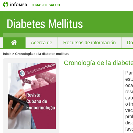
TEMAS DE SALUD
Acerca de
Recursos de información
Do
Inicio
Inicio > Cronología de la diabetes mellitus
Cronología de la diabete
Par
est
oca
res
cab
o i
vec
pro
dis
fav