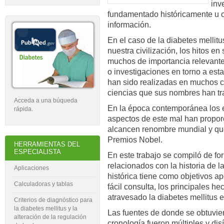
inv
fundamentado históricamente u o
información.
En el caso de la diabetes mellit
nuestra civilización, los hitos en
muchos de importancia relevante 
o investigaciones en torno a est
han sido realizadas en muchos 
ciencias que sus nombres han tr
Acceda a una búqueda
En la época contemporánea los e
rápida
.
aspectos de este mal han propor
alcancen renombre mundial y qu
Premios Nobel.
HERRAMIENTAS DEL
ESPECIALISTA
En este trabajo se compiló de fo
relacionados con la historia de l
Aplicaciones
histórica tiene como objetivos a
Calculadoras y tablas
fácil consulta, los principales h
atravesado la diabetes mellitus e
Criterios de diagnóstico para
la diabetes mellitus y la
Las fuentes de donde se obtuvier
alteración de la regulación
cronología fueron múltiples y dis