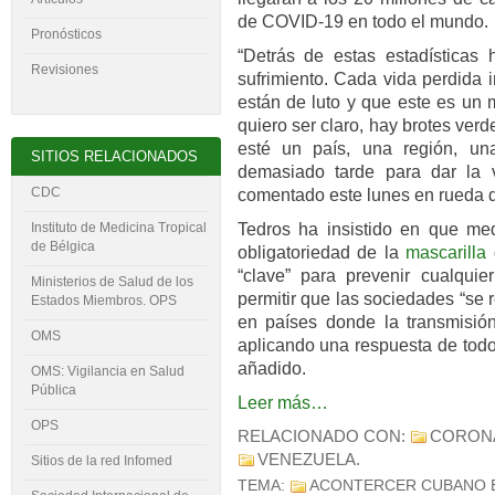
de COVID-19 en todo el mundo.
Pronósticos
“Detrás de estas estadísticas
Revisiones
sufrimiento. Cada vida perdida
están de luto y que este es un 
quiero ser claro, hay brotes ve
esté un país, una región, u
SITIOS RELACIONADOS
demasiado tarde para dar la 
CDC
comentado este lunes en rueda 
Tedros ha insistido en que med
Instituto de Medicina Tropical
de Bélgica
obligatoriedad de la
mascarilla
o
“clave” para prevenir cualqui
Ministerios de Salud de los
permitir que las sociedades “se 
Estados Miembros. OPS
en países donde la transmisión
OMS
aplicando una respuesta de todo
añadido.
OMS: Vigilancia en Salud
Pública
Leer más…
OPS
RELACIONADO CON:
CORON
VENEZUELA
.
Sitios de la red Infomed
TEMA:
ACONTERCER CUBANO 