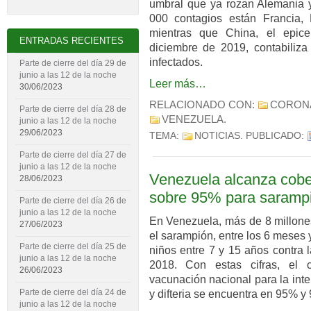
umbral que ya rozan Alemania y
000 contagios están Francia,
mientras que China, el epice
ENTRADAS RECIENTES
diciembre de 2019, contabiliz
infectados.
Parte de cierre del día 29 de
junio a las 12 de la noche
Leer más…
30/06/2023
RELACIONADO CON:
CORON
Parte de cierre del día 28 de
VENEZUELA
.
junio a las 12 de la noche
29/06/2023
TEMA:
NOTICIAS
. PUBLICADO:
Parte de cierre del día 27 de
junio a las 12 de la noche
Venezuela alcanza cobe
28/06/2023
sobre 95% para sarampió
Parte de cierre del día 26 de
junio a las 12 de la noche
En Venezuela, más de 8 millone
27/06/2023
el sarampión, entre los 6 meses 
Parte de cierre del día 25 de
niños entre 7 y 15 años contra la
junio a las 12 de la noche
2018. Con estas cifras, el
26/06/2023
vacunación nacional para la int
Parte de cierre del día 24 de
y difteria se encuentra en 95% y
junio a las 12 de la noche