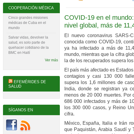
COOPERACIÓN MÉDICA
COVID-19 en el mundo: 
Cinco grandes misiones
médicas de Cuba en el
nivel global, más de 11,
mundo
El nuevo coronavirus SARS-C
Salvar vidas, devolver la
conocida como COVID-19, contin
salud, es solo parte de
ya ha infectado a más de 11,4
quehacer cotidiano de la
BMC en Haití
mundo, mientras que la cifra gl
la de los recuperados supera los
Ver más
El país más afectado es Estados
contagios y casi 130 000 falle
EFEMÉRIDES DE
supera los 1,6 millones de cas
SALUD
India, donde se registran ya 
menos de 20 000 muertes. Por d
686 000 infectados y más de 10
los 300 000 casos, y Reino Un
SÍGANOS EN
cifra.
México, España, Italia e Irán r
que Paquistán, Arabia Saudí y 