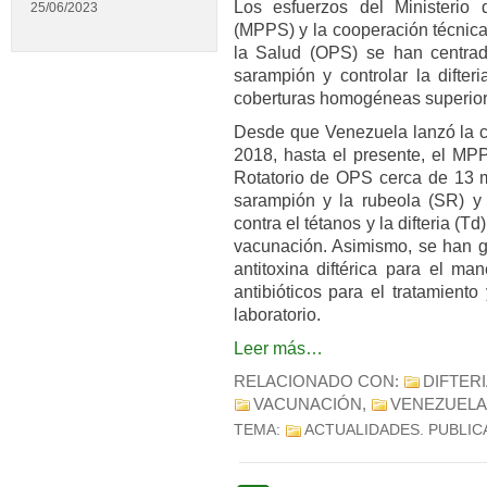
Los esfuerzos del Ministerio
25/06/2023
(MPPS) y la cooperación técnic
la Salud (OPS) se han centrado
sarampión y controlar la difter
coberturas homogéneas superior
Desde que Venezuela lanzó la c
2018, hasta el presente, el MP
Rotatorio de OPS cerca de 13 m
sarampión y la rubeola (SR) y
contra el tétanos y la difteria (T
vacunación. Asimismo, se han g
antitoxina diftérica para el ma
antibióticos para el tratamiento
laboratorio.
Leer más…
RELACIONADO CON:
DIFTER
VACUNACIÓN
,
VENEZUELA
TEMA:
ACTUALIDADES
. PUBLI