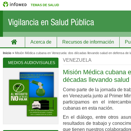
TEMAS DE SALUD
Acerca de
Recursos de información
Pu
Inicio
Grupos
Recursos de información
Inicio >
Misión Médica cubana en Venezuela: dos décadas llevando salud en defensa de l
VENEZUELA
MEDIOS AUDIOVISUALES
Misión Médica cubana e
décadas llevando salud 
Como parte de la jornada de tra
en Venezuela junto al Primer Mi
participamos en el intercamb
cubanas en esta nación.
En el diálogo, entre otros asun
resultados de trabajo y conocim
que tienen nuestros colaborador