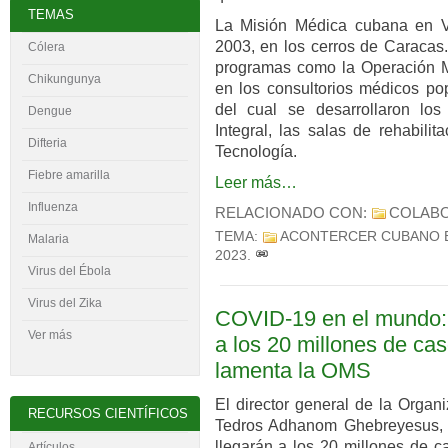
TEMAS
La Misión Médica cubana en Ve
2003, en los cerros de Caracas
Cólera
programas como la Operación Mi
Chikungunya
en los consultorios médicos popu
del cual se desarrollaron lo
Dengue
Integral, las salas de rehabilit
Difteria
Tecnología.
Fiebre amarilla
Leer más…
Influenza
RELACIONADO CON:
COLAB
TEMA:
ACONTERCER CUBANO 
Malaria
2023
.
Virus del
É
bola
Virus del Zika
COVID-19 en el mundo: 
Ver más
a los 20 millones de ca
lamenta la OMS
El director general de la Organ
RECURSOS CIENTÍFICOS
Tedros Adhanom Ghebreyesus,
llegarán a los 20 millones de c
Artículos