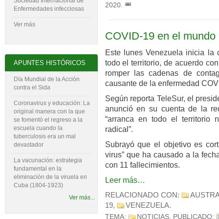
Sociedad Internacional de
2020
.
Enfermedades infecciosas
Ver más
COVID-19 en el mundo
Este lunes Venezuela inicia la 
todo el territorio, de acuerdo c
APUNTES HISTÓRICOS
romper las cadenas de contag
Día Mundial de la Acción
causante de la enfermedad COVID
contra el Sida
Según reporta TeleSur, el presi
Coronavirus y educación: La
anunció en su cuenta de la red
original manera con la que
“arranca en todo el territorio
se fomentó el regreso a la
escuela cuando la
radical”.
tuberculosis era un mal
Subrayó que el objetivo es cort
devastador
virus” que ha causado a la fech
La vacunación: estrategia
con 11 fallecimientos.
fundamental en la
eliminación de la viruela en
Leer más…
Cuba (1804-‍1923)
RELACIONADO CON:
AUSTRA
Ver más...
19
,
VENEZUELA
.
TEMA:
NOTICIAS
. PUBLICADO: