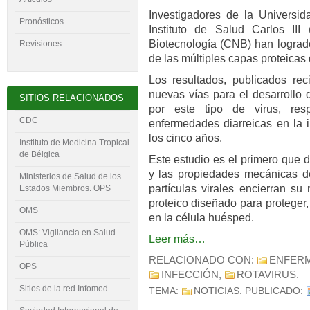
Investigadores de la Universi
Pronósticos
Instituto de Salud Carlos III
Biotecnología (CNB) han lograd
Revisiones
de las múltiples capas proteicas 
Los resultados, publicados re
nuevas vías para el desarrollo d
SITIOS RELACIONADOS
por este tipo de virus, re
CDC
enfermedades diarreicas en la 
los cinco años.
Instituto de Medicina Tropical
de Bélgica
Este estudio es el primero que de
y las propiedades mecánicas de
Ministerios de Salud de los
partículas virales encierran su
Estados Miembros. OPS
proteico diseñado para proteger, 
OMS
en la célula huésped.
OMS: Vigilancia en Salud
Leer más…
Pública
RELACIONADO CON:
ENFERM
OPS
INFECCIÓN
,
ROTAVIRUS
.
Sitios de la red Infomed
TEMA:
NOTICIAS
. PUBLICADO: