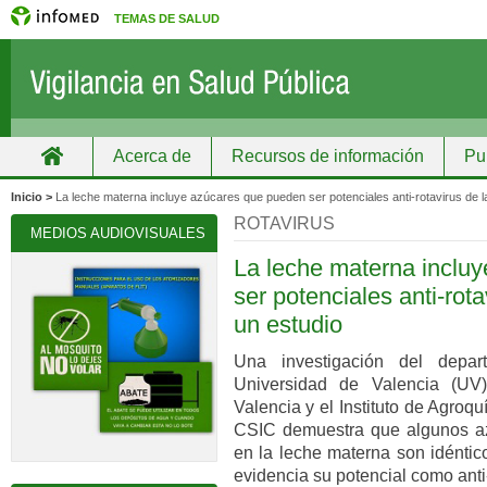
TEMAS DE SALUD
Acerca de
Recursos de información
Pu
Inicio
Grupos
Recursos de información
Inicio >
La leche materna incluye azúcares que pueden ser potenciales anti-rotavirus de l
ROTAVIRUS
MEDIOS AUDIOVISUALES
La leche materna inclu
ser potenciales anti-rota
un estudio
Una investigación del depar
Universidad de Valencia (UV)
Valencia y el Instituto de Agroq
CSIC demuestra que algunos az
en la leche materna son idéntico
evidencia su potencial como anti-