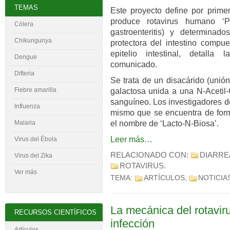
TEMAS
Este proyecto define por primer
produce rotavirus humano ‘P 
Cólera
gastroenteritis) y determinad
Chikungunya
protectora del intestino compue
epitelio intestinal, detalla
Dengue
comunicado.
Difteria
Se trata de un disacárido (unió
Fiebre amarilla
galactosa unida a una N-Acetil-
sanguíneo. Los investigadores d
Influenza
mismo que se encuentra de form
el nombre de ‘Lacto-N-Biosa’.
Malaria
Leer más…
Virus del
É
bola
RELACIONADO CON:
DIARRE
Virus del Zika
ROTAVIRUS
.
Ver más
TEMA:
ARTÍCULOS
,
NOTICIA
La mecánica del rotaviru
RECURSOS CIENTÍFICOS
infección
Artículos