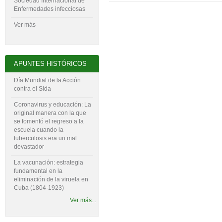
Sociedad Internacional de
Enfermedades infecciosas
Ver más
APUNTES HISTÓRICOS
Día Mundial de la Acción
contra el Sida
Coronavirus y educación: La
original manera con la que
se fomentó el regreso a la
escuela cuando la
tuberculosis era un mal
devastador
La vacunación: estrategia
fundamental en la
eliminación de la viruela en
Cuba (1804-‍1923)
Ver más...