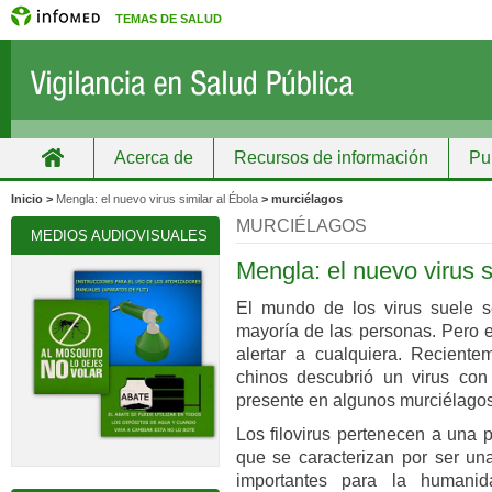
TEMAS DE SALUD
Acerca de
Recursos de información
Pu
Inicio
Grupos
Recursos de información
Inicio >
Mengla: el nuevo virus similar al Ébola
> murciélagos
MURCIÉLAGOS
MEDIOS AUDIOVISUALES
Mengla: el nuevo virus s
El mundo de los virus suele s
mayoría de las personas. Pero 
alertar a cualquiera. Reciente
chinos descubrió un virus con c
presente en algunos murciélagos
Los filovirus pertenecen a una 
que se caracterizan por ser u
importantes para la humani