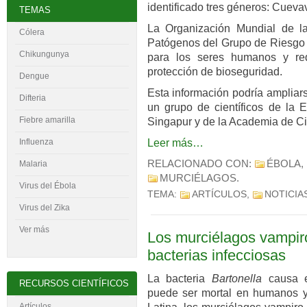
identificado tres géneros: Cueva
TEMAS
La Organización Mundial de la
Cólera
Patógenos del Grupo de Riesgo 4
Chikungunya
para los seres humanos y req
protección de bioseguridad.
Dengue
Esta información podría ampliar
Difteria
un grupo de científicos de la
Fiebre amarilla
Singapur y de la Academia de Ci
Leer más…
Influenza
RELACIONADO CON:
ÉBOLA
,
Malaria
MURCIÉLAGOS
.
Virus del
É
bola
TEMA:
ARTÍCULOS
,
NOTICIA
Virus del Zika
Ver más
Los murciélagos vampiro
bacterias infecciosas
La bacteria
Bartonella
causa e
RECURSOS CIENTÍFICOS
puede ser mortal en humanos y
Artículos