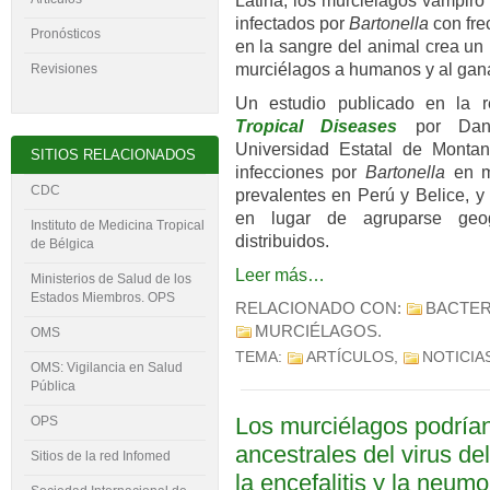
Latina, los murciélagos vampiro
infectados por
Bartonella
con fre
Pronósticos
en la sangre del animal crea un
murciélagos a humanos y al gan
Revisiones
Un estudio publicado en la re
Tropical Diseases
por Danie
Universidad Estatal de Monta
SITIOS RELACIONADOS
infecciones por
Bartonella
en m
CDC
prevalentes en Perú y Belice, y
en lugar de agruparse geog
Instituto de Medicina Tropical
distribuidos.
de Bélgica
Leer más…
Ministerios de Salud de los
Estados Miembros. OPS
RELACIONADO CON:
BACTER
MURCIÉLAGOS
.
OMS
TEMA:
ARTÍCULOS
,
NOTICIA
OMS: Vigilancia en Salud
Pública
Los murciélagos podrían
OPS
ancestrales del virus de
Sitios de la red Infomed
la encefalitis y la neum