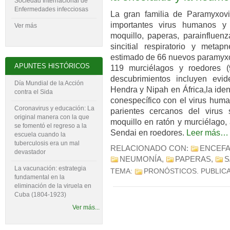
Sociedad Internacional de
Enfermedades infecciosas
La gran familia de Paramyxovi
importantes virus humanos 
Ver más
moquillo, paperas, parainfluen
sincitial respiratorio y metap
estimado de 66 nuevos paramyxo
APUNTES HISTÓRICOS
119 murciélagos y roedores (9
descubrimientos incluyen evi
Día Mundial de la Acción
Hendra y Nipah en África,la iden
contra el Sida
conespecífico con el virus human
Coronavirus y educación: La
parientes cercanos del virus si
original manera con la que
moquillo en ratón y murciélago,
se fomentó el regreso a la
Sendai en roedores.
Leer más…
escuela cuando la
tuberculosis era un mal
RELACIONADO CON:
ENCEFA
devastador
NEUMONÍA
,
PAPERAS
,
S
La vacunación: estrategia
TEMA:
PRONÓSTICOS
. PUBLIC
fundamental en la
eliminación de la viruela en
Cuba (1804-‍1923)
Ver más...