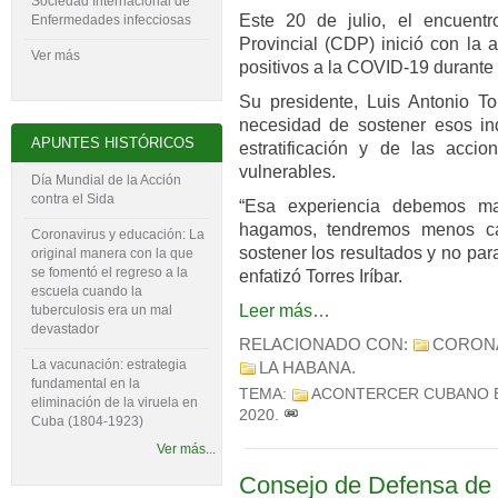
Sociedad Internacional de
Este 20 de julio, el encuent
Enfermedades infecciosas
Provincial (CDP) inició con la 
Ver más
positivos a la COVID-19 durante
Su presidente, Luis Antonio Tor
necesidad de sostener esos ind
APUNTES HISTÓRICOS
estratificación y de las acci
vulnerables.
Día Mundial de la Acción
contra el Sida
“Esa experiencia debemos ma
hagamos, tendremos menos ca
Coronavirus y educación: La
sostener los resultados y no par
original manera con la que
se fomentó el regreso a la
enfatizó Torres Iríbar.
escuela cuando la
Leer más…
tuberculosis era un mal
devastador
RELACIONADO CON:
CORON
La vacunación: estrategia
LA HABANA
.
fundamental en la
TEMA:
ACONTERCER CUBANO 
eliminación de la viruela en
2020
.
Cuba (1804-‍1923)
Ver más...
Consejo de Defensa de