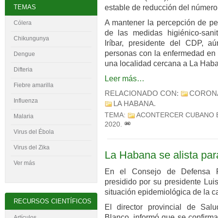
TEMAS
estable de reducción del número
A mantener la percepción de pel
Cólera
de las medidas higiénico-sanit
Chikungunya
Iríbar, presidente del CDP, 
personas con la enfermedad en e
Dengue
una localidad cercana a La Hab
Difteria
Leer más…
Fiebre amarilla
RELACIONADO CON:
CORON
Influenza
LA HABANA
.
TEMA:
ACONTERCER CUBANO 
Malaria
2020
.
Virus del
É
bola
Virus del Zika
La Habana se alista par
Ver más
En el Consejo de Defensa P
presidido por su presidente Luis
situación epidemiológica de la ca
RECURSOS CIENTÍFICOS
El director provincial de Salu
Blanco, informó que se confirm
Artículos