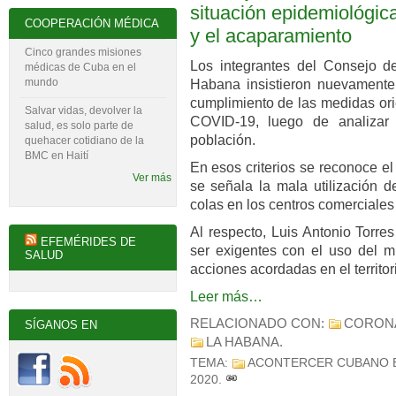
situación epidemiológica
COOPERACIÓN MÉDICA
y el acaparamiento
Cinco grandes misiones
Los integrantes del Consejo d
médicas de Cuba en el
mundo
Habana insistieron nuevamente,
cumplimiento de las medidas ori
Salvar vidas, devolver la
COVID-19, luego de analizar 
salud, es solo parte de
población.
quehacer cotidiano de la
BMC en Haití
En esos criterios se reconoce el
Ver más
se señala la mala utilización 
colas en los centros comerciales 
Al respecto, Luis Antonio Torres
EFEMÉRIDES DE
ser exigentes con el uso del m
SALUD
acciones acordadas en el territor
Leer más…
RELACIONADO CON:
CORON
SÍGANOS EN
LA HABANA
.
TEMA:
ACONTERCER CUBANO 
2020
.