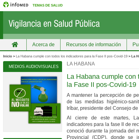
TEMAS DE SALUD
Acerca de
Recursos de información
Pu
Inicio
Grupos
Recursos de información
Inicio >
La Habana cumple con todos los indicadores para la Fase II pos-Covid-19
> La 
LA HABANA
MEDIOS AUDIOVISUALES
La Habana cumple con t
la Fase II pos-Covid-19
A mantener la percepción de pel
de las medidas higiénico-sanit
Iríbar, presidente del Consejo de
Al cierre de este martes, 
indicadores para la fase II de r
conoció durante la jornada del 
Provincial (CDP), donde se i