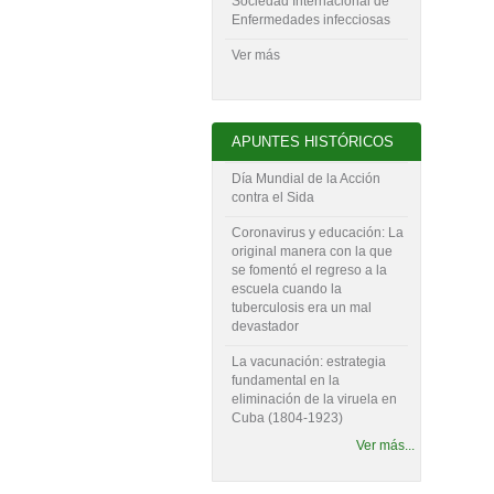
Sociedad Internacional de
Enfermedades infecciosas
Ver más
APUNTES HISTÓRICOS
Día Mundial de la Acción
contra el Sida
Coronavirus y educación: La
original manera con la que
se fomentó el regreso a la
escuela cuando la
tuberculosis era un mal
devastador
La vacunación: estrategia
fundamental en la
eliminación de la viruela en
Cuba (1804-‍1923)
Ver más...