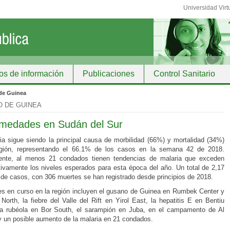
Universidad Virt
os de información
Publicaciones
Control Sanitario
ción
de Guinea
 DE GUINEA
medades en Sudán del Sur
ia sigue siendo la principal causa de morbilidad (66%) y mortalidad (34%)
egión, representando el 66.1% de los casos en la semana 42 de 2018.
ente, al menos 21 condados tienen tendencias de malaria que exceden
ativamente los niveles esperados para esta época del año. Un total de 2,17
 de casos, con 306 muertes se han registrado desde principios de 2018.
es en curso en la región incluyen el gusano de Guinea en Rumbek Center y
orth, la fiebre del Valle del Rift en Yirol East, la hepatitis E en Bentiu
a rubéola en Bor South, el sarampión en Juba, en el campamento de Al
 un posible aumento de la malaria en 21 condados.