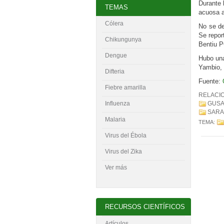
Durante 
TEMAS
acuosa a
Cólera
No se de
Se repor
Chikungunya
Bentiu 
Dengue
Hubo una
Yambio, 
Difteria
Fuente:
Fiebre amarilla
RELACI
GUSA
Influenza
SARA
Malaria
TEMA:
Virus del
É
bola
Virus del Zika
Ver más
RECURSOS CIENTÍFICOS
Artículos