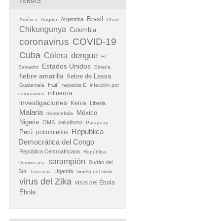
TEMAS
Brasil
Argentina
América
Angola
Chad
Chikungunya
Colombia
coronavirus
COVID-19
Cuba
Cólera
dengue
El
Estados Unidos
Salvador
Etiopía
fiebre amarilla
fiebre de Lassa
Haití
Guatemala
hepatitis E
infección por
influenza
coronavirus
investigaciones
Kenia
Liberia
Malaria
México
microcefalia
Nigeria
OMS
paludismo
Paraguay
Republica
Perú
poliomielitis
Democrática del Congo
República Centroafricana
República
sarampión
Sudán del
Dominicana
Sur
Uganda
Tanzania
viruela del simio
virus del Zika
virus del Ébola
Ébola