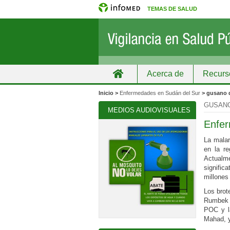
TEMAS DE SALUD
Acerca de
Recurs
Inicio
Grupos
Recursos de informa
Inicio >
Enfermedades en Sudán del Sur
> gusano 
GUSANO
MEDIOS AUDIOVISUALES
Enfer
La malar
en la r
Actualm
signific
millones
Los brot
Rumbek N
POC y l
Mahad, y