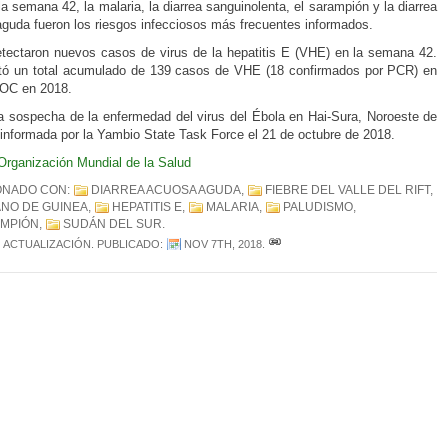
la semana 42, la malaria, la diarrea sanguinolenta, el sarampión y la diarrea
guda fueron los riesgos infecciosos más frecuentes informados.
tectaron nuevos casos de virus de la hepatitis E (VHE) en la semana 42.
tó un total acumulado de 139 casos de VHE (18 confirmados por PCR) en
POC en 2018.
 sospecha de la enfermedad del virus del Ébola en Hai-Sura, Noroeste de
informada por la Yambio State Task Force el 21 de octubre de 2018.
Organización Mundial de la Salud
ONADO CON:
DIARREA ACUOSA AGUDA
,
FIEBRE DEL VALLE DEL RIFT
,
NO DE GUINEA
,
HEPATITIS E
,
MALARIA
,
PALUDISMO
,
MPIÓN
,
SUDÁN DEL SUR
.
ACTUALIZACIÓN
. PUBLICADO:
NOV 7TH, 2018
.