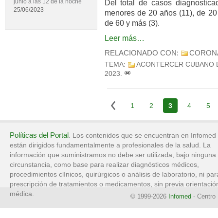
junio a las 12 de la noche
Del total de casos diagnostica
25/06/2023
menores de 20 años (11), de 20 
de 60 y más (3).
Leer más…
RELACIONADO CON:
CORON
TEMA:
ACONTERCER CUBANO 
2023
.
1
2
3
4
5
Políticas del Portal
. Los contenidos que se encuentran en Infomed
están dirigidos fundamentalmente a profesionales de la salud. La
información que suministramos no debe ser utilizada, bajo ninguna
circunstancia, como base para realizar diagnósticos médicos,
procedimientos clínicos, quirúrgicos o análisis de laboratorio, ni par
prescripción de tratamientos o medicamentos, sin previa orientació
médica.
© 1999-2026
Infomed
- Centro