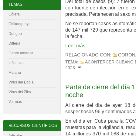
Del total de casos (9): 7 fuero
TEMAS
con fuente de infección en el ex
precisada. Pertenecen al sexo ma
Cólera
No se reportan casos asintomáti
Chikungunya
de 147 mil 729 que representa e
Dengue
la fecha.
Difteria
Leer más…
Fiebre amarilla
RELACIONADO CON:
CORON
TEMA:
ACONTERCER CUBANO 
Influenza
2023
.
Malaria
Virus del
É
bola
Parte de cierre del día 1
Virus del Zika
noche
Ver más
Al cierre del día de ayer, 18 d
sospechosos 96 y confirmados ac
En el día en Cuba para la COVI
RECURSOS CIENTÍFICOS
muestras para la vigilancia, res
14 millones 370 mil 088 de mues
Artículos