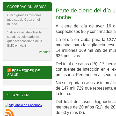
COOPERACIÓN MÉDICA
Parte de cierre del día 1
Cinco grandes misiones
noche
médicas de Cuba en el
mundo
Al cierre del día de ayer, 16 d
sospechosos 96 y confirmados ac
Salvar vidas, devolver la
salud, es solo parte de
En el día en Cuba para la COVI
quehacer cotidiano de la
muestras para la vigilancia, res
BMC en Haití
14 millones 369 mil 299 de mues
Ver más
635 positivas.
Del total de casos (25): 17 fuer
con fuente de infección en el ex
EFEMÉRIDES DE
precisada. Pertenecen al sexo m
SALUD
No se reportan casos asintomáti
de 147 mil 729 que representa e
la fecha.
SÍGANOS EN
Del total de casos diagnostica
menores de 20 años (21), de 20 
de 60 y más (2).