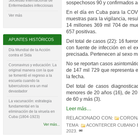
Sociedad Internacional de
sospechosos 90 y confirmados ac
Enfermedades infecciosas
En el día en Cuba para la COVI
Ver más
muestras para la vigilancia, res
14 millones 369 mil 704 de mues
657 positivas.
APUNTES HISTÓRICOS
Del total de casos (22): 16 fuer
con fuente de infección en el ex
Día Mundial de la Acción
precisada. Pertenecen al sexo m
contra el Sida
No se reportan casos asintomáti
Coronavirus y educación: La
de 147 mil 729 que representa e
original manera con la que
se fomentó el regreso a la
la fecha.
escuela cuando la
Del total de casos diagnostica
tuberculosis era un mal
devastador
menores de 20 años (16), de 20 
de 60 y más (3).
La vacunación: estrategia
fundamental en la
Leer más…
eliminación de la viruela en
Cuba (1804-‍1923)
RELACIONADO CON:
CORON
Ver más...
TEMA:
ACONTERCER CUBANO 
2023
.