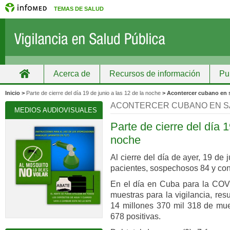
TEMAS DE SALUD
Acerca de
Recursos de información
Pu
Inicio
Grupos
Recursos de información
Inicio >
Parte de cierre del día 19 de junio a las 12 de la noche
> Acontercer cubano en 
ACONTERCER CUBANO EN S
MEDIOS AUDIOVISUALES
Parte de cierre del día 1
noche
Al cierre del día de ayer, 19 de
pacientes, sospechosos 84 y con
En el día en Cuba para la COVI
muestras para la vigilancia, res
14 millones 370 mil 318 de mues
678 positivas.