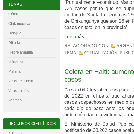
“Puntualmente –continuó Marto
TEMAS
735 casos por lo que se dupl
Cólera
ciudad de Santa Fe tenemos 250
de Chikungunya que son 26 en Ro
Chikungunya
casos en total en la provincia”.
Dengue
Leer más…
Difteria
RELACIONADO CON:
ARGENT
Fiebre amarilla
TEMA:
ACTUALIZACIÓN
. PUBLI
Influenza
Cólera en Haití: aument
Malaria
casos
Virus del
É
bola
Ya son 640 los fallecidos por el
Virus del Zika
de 2022 en el país, que ahora
Ver más
casos sospechosos en medio de 
cada día de pasa ante las enor
población dada la violencia arm
El Ministerio de Salud Públic
RECURSOS CIENTÍFICOS
notificado de 38.262 casos posi
Artículos