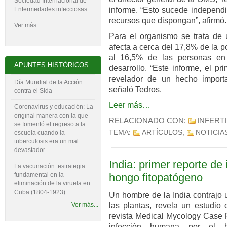
Sociedad Internacional de
informe. “Esto sucede independ
Enfermedades infecciosas
recursos que dispongan”, afirmó.
Ver más
Para el organismo se trata de
afecta a cerca del 17,8% de la p
al 16,5% de las personas en
APUNTES HISTÓRICOS
desarrollo. “Este informe, el p
revelador de un hecho important
Día Mundial de la Acción
señaló Tedros.
contra el Sida
Leer más…
Coronavirus y educación: La
original manera con la que
RELACIONADO CON:
INFERT
se fomentó el regreso a la
TEMA:
ARTÍCULOS
,
NOTICIA
escuela cuando la
tuberculosis era un mal
devastador
India: primer reporte d
La vacunación: estrategia
fundamental en la
hongo fitopatógeno
eliminación de la viruela en
Cuba (1804-‍1923)
Un hombre de la India contrajo 
Ver más...
las plantas, revela un estudio
revista Medical Mycology Case R
infección humana por el h