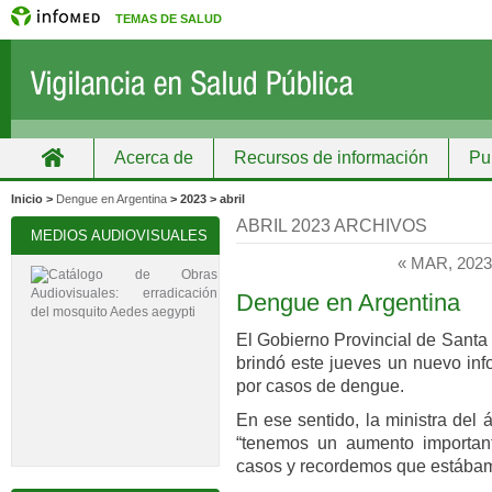
TEMAS DE SALUD
Acerca de
Recursos de información
Pu
Inicio
Grupos
Recursos de información
Inicio >
Dengue en Argentina
> 2023 > abril
ABRIL 2023 ARCHIVOS
MEDIOS AUDIOVISUALES
« MAR, 202
Dengue en Argentina
El Gobierno Provincial de Santa 
brindó este jueves un nuevo inf
por casos de dengue.
En ese sentido, la ministra del
“tenemos un aumento importa
casos y recordemos que estába