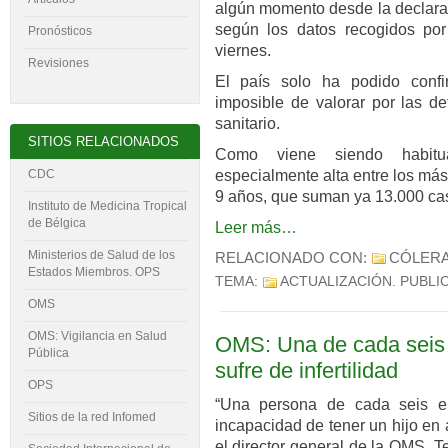
algún momento desde la declarac
según los datos recogidos por 
Pronósticos
viernes.
Revisiones
El país solo ha podido confi
imposible de valorar por las de
sanitario.
SITIOS RELACIONADOS
Como viene siendo habitua
especialmente alta entre los más
CDC
9 años, que suman ya 13.000 ca
Instituto de Medicina Tropical
de Bélgica
Leer más…
Ministerios de Salud de los
RELACIONADO CON:
CÓLER
Estados Miembros. OPS
TEMA:
ACTUALIZACIÓN
. PUBLI
OMS
OMS: Vigilancia en Salud
OMS: Una de cada seis
Pública
sufre de infertilidad
OPS
“Una persona de cada seis e
Sitios de la red Infomed
incapacidad de tener un hijo en
el director general de la OMS,