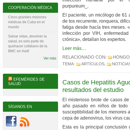
purpureum_.
COOPERACIÓN MÉDICA
El paciente, un micólogo de 61 
Cinco grandes misiones
de tos recurrente, ronquera, dific
médicas de Cuba en el
fatiga desde hacía tres meses. 
mundo
infección por VIH, enfermedad
Salvar vidas, devolver la
crónica», detallan los expertos.
salud, es solo parte de
quehacer cotidiano de la
Leer más…
BMC en Haití
RELACIONADO CON:
HONGO
Ver más
TEMA:
ARTÍCULOS
,
NOTICIA
EFEMÉRIDES DE
Casos de Hepatitis Agu
SALUD
resultados del estudio
El misterioso brote de casos de
año pasado en niños de todo 
SÍGANOS EN
susceptibilidad de los menores a
cepa de adenovirus, los virus cau
Esta es la principal conclusión