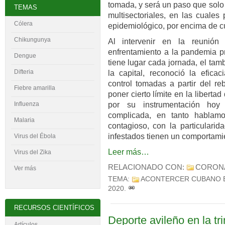
tomada, y será un paso que solo
TEMAS
multisectoriales, en las cuales 
Cólera
epidemiológico, por encima de cu
Chikungunya
Al intervenir en la reunió
enfrentamiento a la pandemia p
Dengue
tiene lugar cada jornada, el tam
Difteria
la capital, reconoció la efica
control tomadas a partir del re
Fiebre amarilla
poner cierto límite en la liberta
por su instrumentación hoy
Influenza
complicada, en tanto hablam
Malaria
contagioso, con la particulari
infestados tienen un comportami
Virus del
É
bola
Leer más…
Virus del Zika
RELACIONADO CON:
CORON
Ver más
TEMA:
ACONTERCER CUBANO 
2020
.
RECURSOS CIENTÍFICOS
Deporte avileño en la tr
Artículos