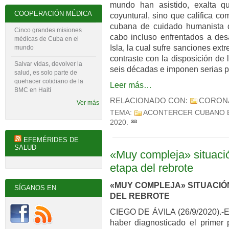
mundo han asistido, exalta qu
COOPERACIÓN MÉDICA
coyuntural, sino que califica c
cubana de cuidado humanista d
Cinco grandes misiones
cabo incluso enfrentados a des
médicas de Cuba en el
Isla, la cual sufre sanciones ex
mundo
contraste con la disposición de
Salvar vidas, devolver la
seis décadas e imponen serias p
salud, es solo parte de
quehacer cotidiano de la
Leer más…
BMC en Haití
RELACIONADO CON:
CORON
Ver más
TEMA:
ACONTERCER CUBANO 
2020
.
EFEMÉRIDES DE
SALUD
«Muy compleja» situaci
etapa del rebrote
«MUY COMPLEJA» SITUACIÓN
SÍGANOS EN
DEL REBROTE
CIEGO DE ÁVILA (26/9/2020).-E
haber diagnosticado el primer 