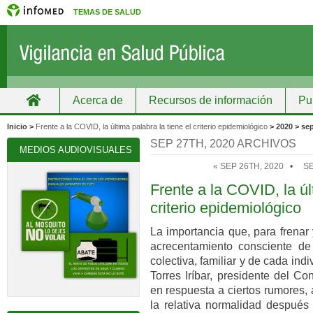
TEMAS DE SALUD
Acerca de
Recursos de información
Pu
Inicio
Grupos
Recursos de información
Inicio >
Frente a la COVID, la última palabra la tiene el criterio epidemiológico
> 2020 > se
SEP 27TH, 2020 ARCHIVOS
MEDIOS AUDIOVISUALES
« SEP 26TH, 2020
•
SE
Frente a la COVID, la úl
criterio epidemiológico
La importancia que, para frenar
acrecentamiento consciente de 
colectiva, familiar y de cada ind
Torres Iríbar, presidente del C
en respuesta a ciertos rumores, 
la relativa normalidad después