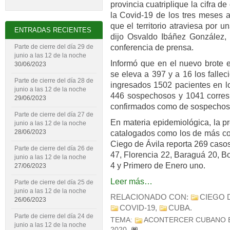
provincia cuatriplique la cifra d
la Covid-19 de los tres meses a
que el territorio atraviesa por
ENTRADAS RECIENTES
dijo Osvaldo Ibáñez González, d
conferencia de prensa.
Parte de cierre del día 29 de
junio a las 12 de la noche
Informó que en el nuevo brote 
30/06/2023
se eleva a 397 y a 16 los falle
Parte de cierre del día 28 de
ingresados 1502 pacientes en los
junio a las 12 de la noche
446 sospechosos y 1041 corres
29/06/2023
confirmados como de sospechos
Parte de cierre del día 27 de
En materia epidemiológica, la pr
junio a las 12 de la noche
28/06/2023
catalogados como los de más comp
Ciego de Ávila reporta 269 caso
Parte de cierre del día 26 de
47, Florencia 22, Baraguá 20, B
junio a las 12 de la noche
4 y Primero de Enero uno.
27/06/2023
Leer más…
Parte de cierre del día 25 de
junio a las 12 de la noche
RELACIONADO CON:
CIEGO 
26/06/2023
COVID-19
,
CUBA
.
Parte de cierre del día 24 de
TEMA:
ACONTERCER CUBANO 
junio a las 12 de la noche
2020
.