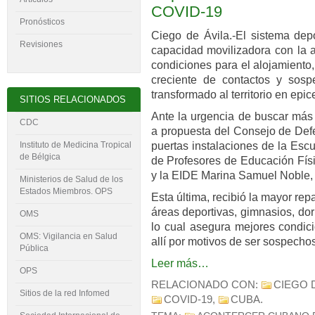
COVID-19
Pronósticos
Ciego de Ávila.-El sistema depo
Revisiones
capacidad movilizadora con la a
condiciones para el alojamiento
creciente de contactos y so
transformado al territorio en epi
SITIOS RELACIONADOS
Ante la urgencia de buscar más 
CDC
a propuesta del Consejo de Defe
puertas instalaciones de la Esc
Instituto de Medicina Tropical
de Bélgica
de Profesores de Educación Fí
y la EIDE Marina Samuel Noble,
Ministerios de Salud de los
Estados Miembros. OPS
Esta última, recibió la mayor rep
áreas deportivas, gimnasios, dorm
OMS
lo cual asegura mejores condic
OMS: Vigilancia en Salud
allí por motivos de ser sospecho
Pública
Leer más…
OPS
RELACIONADO CON:
CIEGO 
Sitios de la red Infomed
COVID-19
,
CUBA
.