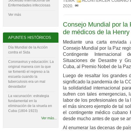
TEMA:
ACONTERCER CUBANO 
Sociedad Internacional de
Enfermedades infecciosas
2020
.
Ver más
Consejo Mundial por la 
de médicos de la Henry
APUNTES HISTÓRICOS
Mediante una carta enviada 
Día Mundial de la Acción
Consejo Mundial por la Paz regis
contra el Sida
Contingente Internacional
Situaciones de Desastre y G
Coronavirus y educación: La
Cuba, al Premio Nobel de la Paz
original manera con la que
se fomentó el regreso a la
Luego de resaltar los grandes 
escuela cuando la
significado la pandemia de la CO
tuberculosis era un mal
devastador
la solidaridad internacional pa
sufren con tales emergencias, l
La vacunación: estrategia
labor de los profesionales de l
fundamental en la
eliminación de la viruela en
el más sincero ejemplo de tal sol
Cuba (1804-‍1923)
el contingente médico cubano 
Ver más...
desde mucho antes de que se anu
Al enumerar las decenas de país