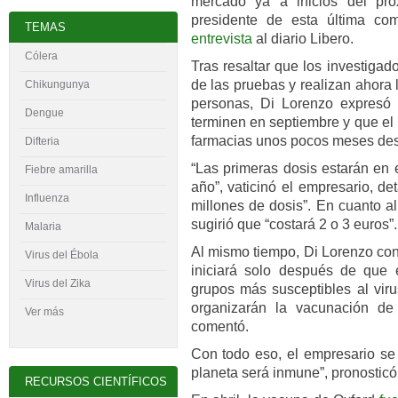
mercado ya a inicios del pró
presidente de esta última co
TEMAS
entrevista
al diario Libero.
Cólera
Tras resaltar que los investigad
de las pruebas y realizan ahora
Chikungunya
personas, Di Lorenzo expresó 
Dengue
terminen en septiembre y que el
farmacias unos pocos meses de
Difteria
“Las primeras dosis estarán en 
Fiebre amarilla
año”, vaticinó el empresario, d
Influenza
millones de dosis”. En cuanto a
sugirió que “costará 2 o 3 euros”.
Malaria
Al mismo tiempo, Di Lorenzo con
Virus del
É
bola
iniciará solo después de que 
Virus del Zika
grupos más susceptibles al viru
organizarán la vacunación de 
Ver más
comentó.
Con todo eso, el empresario se 
planeta será inmune”, pronosticó
RECURSOS CIENTÍFICOS