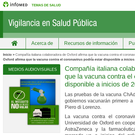
TEMAS DE SALUD
Acerca de
Recursos de información
Pu
Inicio
Grupos
Recursos de información
Inicio >
Compañía italiana colaboradora de Oxford afirma que la vacuna contra el coronavir
Oxford afirma que la vacuna contra el coronavirus podría estar disponible a inicios
Compañía italiana colab
MEDIOS AUDIOVISUALES
que la vacuna contra el 
disponible a inicios de 
Las pruebas de la vacuna ChAdo
gobiernos vacunarán primero a 
Piero di Lorenzo.
La vacuna contra el coronavi
Universidad de Oxford en cooper
AstraZeneca y la farmacéutica