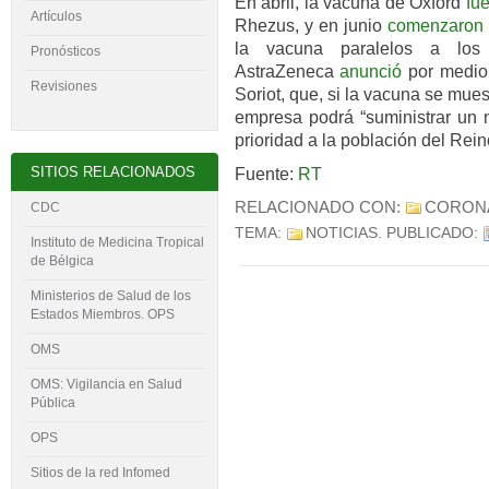
En abril, la vacuna de Oxford
fu
Artículos
Rhezus, y en junio
comenzaron
la vacuna paralelos a los b
Pronósticos
AstraZeneca
anunció
por medio 
Revisiones
Soriot, que, si la vacuna se mues
empresa podrá “suministrar un n
prioridad a la población del Rein
SITIOS RELACIONADOS
Fuente:
RT
RELACIONADO CON:
CORON
CDC
TEMA:
NOTICIAS
. PUBLICADO:
Instituto de Medicina Tropical
de Bélgica
Ministerios de Salud de los
Estados Miembros. OPS
OMS
OMS: Vigilancia en Salud
Pública
OPS
Sitios de la red Infomed