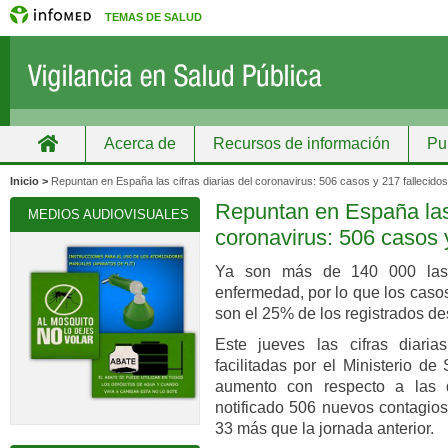
TEMAS DE SALUD
Acerca de
Recursos de información
Pu
Inicio
Grupos
Recursos de información
Inicio >
Repuntan en España las cifras diarias del coronavirus: 506 casos y 217 fallecidos
Repuntan en España las 
MEDIOS AUDIOVISUALES
coronavirus: 506 casos y
Ya son más de 140 000 las
enfermedad, por lo que los caso
son el 25% de los registrados des
Este jueves las cifras diari
facilitadas por el Ministerio d
aumento con respecto a las d
notificado 506 nuevos contagios
33 más que la jornada anterior.