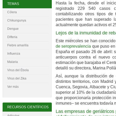
Hasta la fecha, desde el inicio
TEMAS
registrado 229 540 casos 
Cólera
contabilizando otros tipos de
pacientes que han superado l
Chikungunya
actualmente quedan activos el 2
Dengue
Lejos de la inmunidad de re
Difteria
Este miércoles se han conocido
Fiebre amarilla
de seroprevalencia
que puso en 
España el pasado 26 de abril: s
Influenza
anticuerpos contra el nuevo co
Malaria
estimación que barajaba el Cent
detalló su directora, Marina Pollá
Virus del
É
bola
Así, aunque la distribución de
Virus del Zika
distintos territorios, con Madrid
Cuenca, Segovia, Albacete y Ci
Ver más
superior al 10% de la ciudadaní
que proporcionaría protección i
inmunes– se encuentra todavía m
RECURSOS CIENTÍFICOS
Las empresas de geriátricos 
Artículos