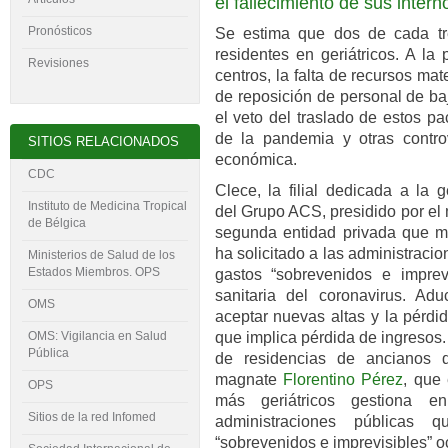
el fallecimiento de sus intern
Pronósticos
Se estima que dos de cada tr
residentes en geriátricos. A la
Revisiones
centros, la falta de recursos mate
de reposición de personal de ba
el veto del traslado de estos pa
de la pandemia y otras contro
SITIOS RELACIONADOS
económica.
CDC
Clece, la filial dedicada a la 
Instituto de Medicina Tropical
del Grupo ACS, presidido por e
de Bélgica
segunda entidad privada que má
ha solicitado a las administrac
Ministerios de Salud de los
Estados Miembros. OPS
gastos “sobrevenidos e imprevi
sanitaria del coronavirus. Ad
OMS
aceptar nuevas altas y la pérdid
que implica pérdida de ingresos. 
OMS: Vigilancia en Salud
Pública
de residencias de ancianos 
magnate
Florentino Pérez
, que
OPS
más geriátricos gestiona e
Sitios de la red Infomed
administraciones públicas
“sobrevenidos e imprevisibles” oc