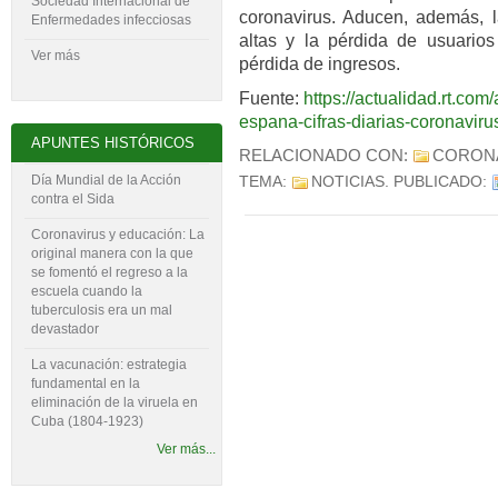
Sociedad Internacional de
coronavirus. Aducen, además, l
Enfermedades infecciosas
altas y la pérdida de usuarios 
Ver más
pérdida de ingresos.
Fuente:
https://actualidad.rt.co
espana-cifras-diarias-coronaviru
APUNTES HISTÓRICOS
RELACIONADO CON:
CORON
Día Mundial de la Acción
TEMA:
NOTICIAS
. PUBLICADO:
contra el Sida
Coronavirus y educación: La
original manera con la que
se fomentó el regreso a la
escuela cuando la
tuberculosis era un mal
devastador
La vacunación: estrategia
fundamental en la
eliminación de la viruela en
Cuba (1804-‍1923)
Ver más...