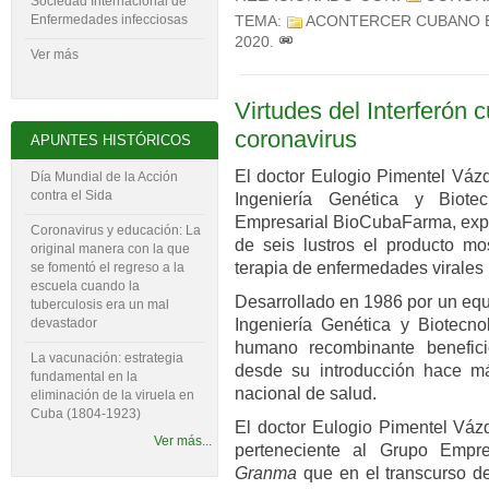
Sociedad Internacional de
Enfermedades infecciosas
TEMA:
ACONTERCER CUBANO 
2020
.
Ver más
Virtudes del Interferón c
coronavirus
APUNTES HISTÓRICOS
El doctor Eulogio Pimentel Vázq
Día Mundial de la Acción
contra el Sida
Ingeniería Genética y Biotec
Empresarial BioCubaFarma, expr
Coronavirus y educación: La
de seis lustros el producto mo
original manera con la que
terapia de enfermedades virales
se fomentó el regreso a la
escuela cuando la
Desarrollado en 1986 por un equ
tuberculosis era un mal
devastador
Ingeniería Genética y Biotecnol
humano recombinante benefic
La vacunación: estrategia
desde su introducción hace m
fundamental en la
nacional de salud.
eliminación de la viruela en
Cuba (1804-‍1923)
El doctor Eulogio Pimentel Vázq
Ver más...
perteneciente al Grupo Empr
Granma
que en el transcurso de