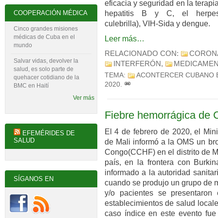
eficacia y seguridad en la terap
COOPERACIÓN MÉDICA
hepatitis B y C, el herpes
culebrilla), VIH-Sida y dengue.
Cinco grandes misiones
médicas de Cuba en el
Leer más…
mundo
RELACIONADO CON:
CORON
Salvar vidas, devolver la
INTERFERÓN
,
MEDICAME
salud, es solo parte de
TEMA:
ACONTERCER CUBANO 
quehacer cotidiano de la
2020
.
BMC en Haití
Ver más
Fiebre hemorrágica de 
El 4 de febrero de 2020, el Min
EFEMÉRIDES DE
SALUD
de Mali informó a la OMS un bro
Congo(CCHF) en el distrito de Mo
país, en la frontera con Burkin
informado a la autoridad sanita
SÍGANOS EN
cuando se produjo un grupo de m
y/o pacientes se presentaron
establecimientos de salud local
caso índice en este evento fue