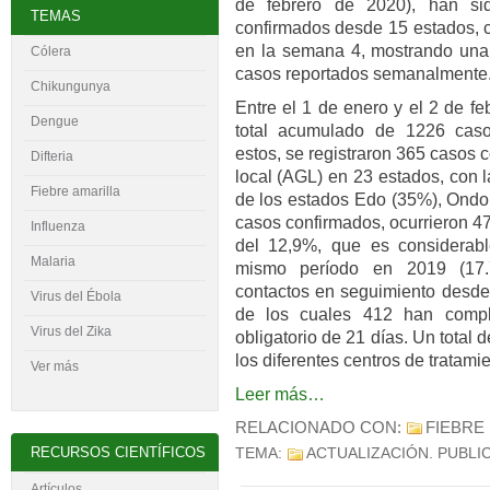
de febrero de 2020), han si
TEMAS
confirmados desde 15 estados, 
en la semana 4, mostrando una
Cólera
casos reportados semanalmente
Chikungunya
Entre el 1 de enero y el 2 de f
Dengue
total acumulado de 1226 caso
estos, se registraron 365 casos
Difteria
local (AGL) en 23 estados, con 
Fiebre amarilla
de los estados Edo (35%), Ondo 
casos confirmados, ocurrieron 47
Influenza
del 12,9%, que es considerab
Malaria
mismo período en 2019 (17.
contactos en seguimiento desde
Virus del
É
bola
de los cuales 412 han compl
Virus del Zika
obligatorio de 21 días. Un total
los diferentes centros de tratamie
Ver más
Leer más…
RELACIONADO CON:
FIEBRE
RECURSOS CIENTÍFICOS
TEMA:
ACTUALIZACIÓN
. PUBLI
Artículos