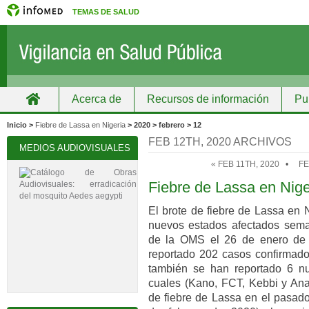
TEMAS DE SALUD
Acerca de
Recursos de información
Pu
Inicio
Grupos
Recursos de información
Inicio >
Fiebre de Lassa en Nigeria
> 2020 > febrero > 12
FEB 12TH, 2020 ARCHIVOS
MEDIOS AUDIOVISUALES
« FEB 11TH, 2020
•
FE
Fiebre de Lassa en Nige
El brote de fiebre de Lassa en 
nuevos estados afectados sema
de la OMS el 26 de enero de 
reportado 202 casos confirmado
también se han reportado 6 nu
cuales (Kano, FCT, Kebbi y An
de fiebre de Lassa en el pasado