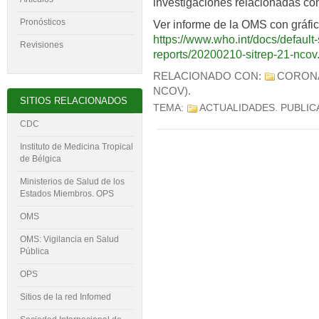
investigaciones relacionadas c
Pronósticos
Ver informe de la OMS con gráfi
https://www.who.int/docs/default-
Revisiones
reports/20200210-sitrep-21-nco
RELACIONADO CON:
CORON
NCOV)
.
SITIOS RELACIONADOS
TEMA:
ACTUALIDADES
. PUBLI
CDC
Instituto de Medicina Tropical
de Bélgica
Ministerios de Salud de los
Estados Miembros. OPS
OMS
OMS: Vigilancia en Salud
Pública
OPS
Sitios de la red Infomed