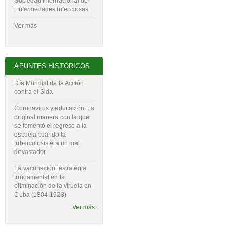
Sociedad Internacional de
Enfermedades infecciosas
Ver más
APUNTES HISTÓRICOS
Día Mundial de la Acción
contra el Sida
Coronavirus y educación: La
original manera con la que
se fomentó el regreso a la
escuela cuando la
tuberculosis era un mal
devastador
La vacunación: estrategia
fundamental en la
eliminación de la viruela en
Cuba (1804-‍1923)
Ver más...