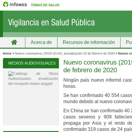
TEMAS DE SALUD
Acerca de
Recursos de información
Pu
Inicio
Grupos
Recursos de información
Inicio >
Nuevo coronavirus (2019-nCoV), actualización 10 de febrero de 2020
> Nuevo co
Nuevo coronavirus (201
MEDIOS AUDIOVISUALES
de febrero de 2020
Ningún país nuevo informó cas
horas.
Se han confirmado 40 554 casos 
mundo debido al nuevo coronavi
En China se han confirmado 40 2
casos severos y 909 fallecie
propaga por Asia y el resto 
confirmado 319 casos de 24 paíse