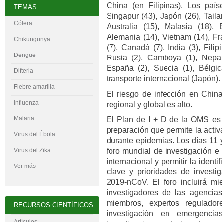
China (en Filipinas). Los paí
TEMAS
Singapur (43), Japón (26), Tail
Cólera
Australia (15), Malasia (18),
Alemania (14), Vietnam (14), Fr
Chikungunya
(7), Canadá (7), India (3), Filip
Dengue
Rusia (2), Camboya (1), Nepal 
España (2), Suecia (1), Bélgi
Difteria
transporte internacional (Japón).
Fiebre amarilla
El riesgo de infección en China
Influenza
regional y global es alto.
Malaria
El Plan de I + D de la OMS es 
preparación que permite la activ
Virus del
É
bola
durante epidemias. Los días 11 
foro mundial de investigación e
Virus del Zika
internacional y permitir la iden
Ver más
clave y prioridades de investig
2019-nCoV. El foro incluirá mi
investigadores de las agencia
miembros, expertos regulador
RECURSOS CIENTÍFICOS
investigación en emergencia
Artículos