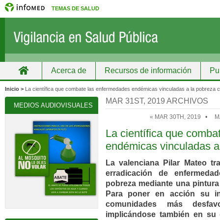
TEMAS DE SALUD
Acerca de
Recursos de información
Pu
Inicio
Grupos
Recursos de información
Inicio >
La científica que combate las enfermedades endémicas vinculadas a la pobreza c
MAR 31ST, 2019 ARCHIVOS
MEDIOS AUDIOVISUALES
« MAR 30TH, 2019
•
M
La científica que comba
endémicas vinculadas a 
La valenciana Pilar Mateo t
erradicación de enfermeda
pobreza mediante una pintura 
Para poner en acción su in
comunidades más desfavo
implicándose también en su 