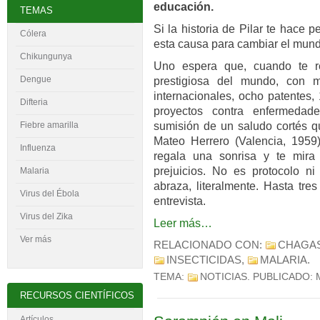
educación.
TEMAS
Si la historia de Pilar te hace 
Cólera
esta causa para cambiar el mun
Chikungunya
Uno espera que, cuando te re
Dengue
prestigiosa del mundo, con 
internacionales, ocho patentes,
Difteria
proyectos contra enfermedad
sumisión de un saludo cortés qu
Fiebre amarilla
Mateo Herrero (Valencia, 1959)
Influenza
regala una sonrisa y te mira
prejuicios. No es protocolo ni
Malaria
abraza, literalmente. Hasta tre
Virus del
É
bola
entrevista.
Virus del Zika
Leer más…
Ver más
RELACIONADO CON:
CHAGA
INSECTICIDAS
,
MALARIA
.
TEMA:
NOTICIAS
. PUBLICADO:
RECURSOS CIENTÍFICOS
Artículos