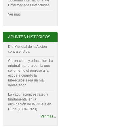
Sociedad Internacional de
Enfermedades infecciosas
Ver más
APUNTES HISTÓRICOS
Día Mundial de la Acción
contra el Sida
Coronavirus y educación: La
original manera con la que
se fomentó el regreso a la
escuela cuando la
tuberculosis era un mal
devastador
La vacunación: estrategia
fundamental en la
eliminación de la viruela en
Cuba (1804-‍1923)
Ver más...