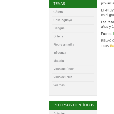
provinci
TEMAS
El 44.32
Cólera
en el gr
Chikungunya
Las tasa
años y 1
Dengue
Fuente:
Difteria
RELACI
Fiebre amarilla
TEMA:
Influenza
Malaria
Virus del
É
bola
Virus del Zika
Ver más
RECURSOS CIENTÍFICOS
Artículos