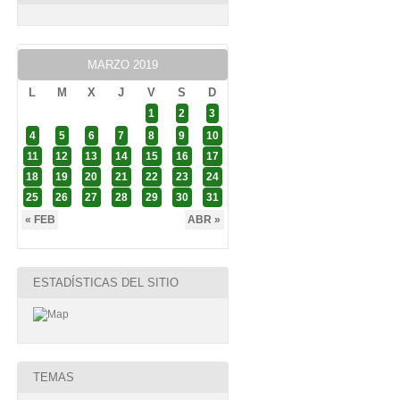
MARZO 2019
L
M
X
J
V
S
D
1
2
3
4
5
6
7
8
9
10
11
12
13
14
15
16
17
18
19
20
21
22
23
24
25
26
27
28
29
30
31
« FEB
ABR »
ESTADÍSTICAS DEL SITIO
TEMAS