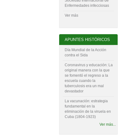
Sociedad Internacional de
Enfermedades infecciosas
Ver más
APUNTES HISTÓRICOS
Día Mundial de la Acción
contra el Sida
Coronavirus y educación: La
original manera con la que
se fomentó el regreso a la
escuela cuando la
tuberculosis era un mal
devastador
La vacunación: estrategia
fundamental en la
eliminación de la viruela en
Cuba (1804-‍1923)
Ver más...