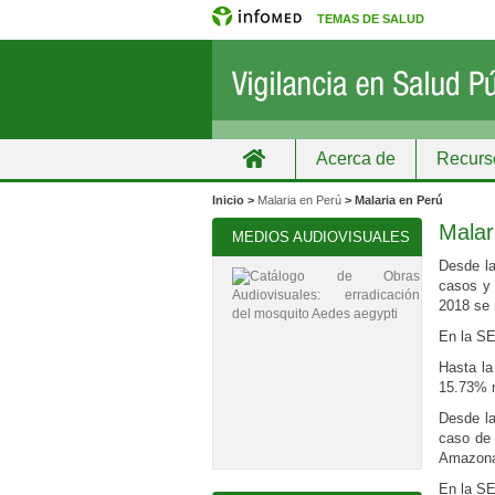
TEMAS DE SALUD
Acerca de
Recurs
Inicio
Grupos
Recursos de informa
Inicio >
Malaria en Perú
> Malaria en Perú
Malar
MEDIOS AUDIOVISUALES
Desde la
casos y 
2018 se 
En la SE
Hasta la
15.73% m
Desde la
caso de 
Amazona
En la SE