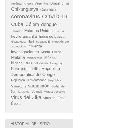
Brasil
Argentina
América
Angola
Chad
Chikungunya
Colombia
coronavirus
COVID-19
Cuba
Cólera
dengue
El
Estados Unidos
Salvador
Etiopía
fiebre amarilla
fiebre de Lassa
Haití
Guatemala
hepatitis E
infección por
influenza
coronavirus
investigaciones
Kenia
Liberia
Malaria
México
microcefalia
Nigeria
OMS
paludismo
Paraguay
Republica
Perú
poliomielitis
Democrática del Congo
República Centroafricana
República
sarampión
Sudán del
Dominicana
Sur
Uganda
Tanzania
viruela del simio
virus del Zika
virus del Ébola
Ébola
HISTORIAL DEL SITIO