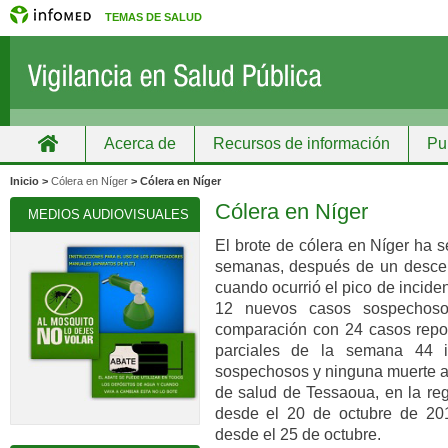
TEMAS DE SALUD
Acerca de
Recursos de información
Pu
Inicio
Grupos
Recursos de información
Inicio >
Cólera en Níger
> Cólera en Níger
Cólera en Níger
MEDIOS AUDIOVISUALES
El brote de cólera en Níger ha 
semanas, después de un desce
cuando ocurrió el pico de incide
12 nuevos casos sospechoso
comparación con 24 casos repo
parciales de la semana 44 
sospechosos y ninguna muerte al
de salud de Tessaoua, en la reg
desde el 20 de octubre de 20
desde el 25 de octubre.