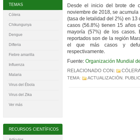
TEMAS
Desde el inicio del brote de c
noviembre de 2018, se acumula u
Cólera
(tasa de letalidad del 2%) en 13 
casos (56.8%) tienen 15 años o
Chikungunya
mayoría (57%) de los casos. 
Dengue
reportados son de la región Mar
el que más casos y defu
Difteria
respectivamente.
Fiebre amarilla
Fuente:
Organización Mundial de
Influenza
RELACIONADO CON:
CÓLERA
Malaria
TEMA:
ACTUALIZACIÓN
. PUBLI
Virus del
É
bola
Virus del Zika
Ver más
RECURSOS CIENTÍFICOS
Artículos