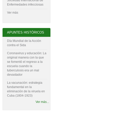
Sociedad Internacional de
Enfermedades infecciosas
Ver más
APUNTES HISTÓRICOS
Día Mundial de la Acción
contra el Sida
Coronavirus y educación: La
original manera con la que
se fomentó el regreso a la
escuela cuando la
tuberculosis era un mal
devastador
La vacunación: estrategia
fundamental en la
eliminación de la viruela en
Cuba (1804-‍1923)
Ver más...