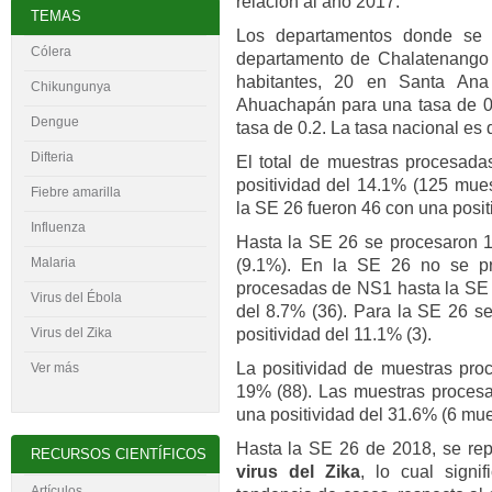
relación al año 2017.
TEMAS
Los departamentos donde se 
Cólera
departamento de Chalatenango 
habitantes, 20 en Santa An
Chikungunya
Ahuachapán para una tasa de 0.
Dengue
tasa de 0.2. La tasa nacional es 
Difteria
El total de muestras procesada
positividad del 14.1% (125 mue
Fiebre amarilla
la SE 26 fueron 46 con una posit
Influenza
Hasta la SE 26 se procesaron 1
Malaria
(9.1%). En la SE 26 no se pr
procesadas de NS1 hasta la SE 2
Virus del
É
bola
del 8.7% (36). Para la SE 26 s
positividad del 11.1% (3).
Virus del Zika
La positividad de muestras pro
Ver más
19% (88). Las muestras procesa
una positividad del 31.6% (6 mue
Hasta la SE 26 de 2018, se re
RECURSOS CIENTÍFICOS
virus del Zika
, lo cual sign
Artículos