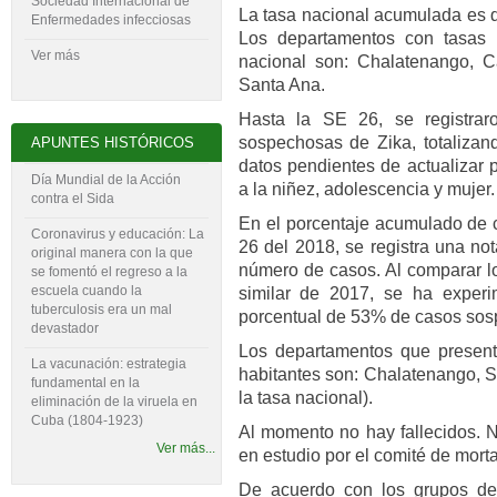
Sociedad Internacional de
La tasa nacional acumulada es d
Enfermedades infecciosas
Los departamentos con tasas 
Ver más
nacional son: Chalatenango, C
Santa Ana.
Hasta la SE 26, se registra
sospechosas de Zika, totalizan
APUNTES HISTÓRICOS
datos pendientes de actualizar 
Día Mundial de la Acción
a la niñez, adolescencia y mujer.
contra el Sida
En el porcentaje acumulado de
Coronavirus y educación: La
26 del 2018, se registra una no
original manera con la que
número de casos. Al comparar lo
se fomentó el regreso a la
escuela cuando la
similar de 2017, se ha experi
tuberculosis era un mal
porcentual de 53% de casos sos
devastador
Los departamentos que present
La vacunación: estrategia
habitantes son: Chalatenango, S
fundamental en la
la tasa nacional).
eliminación de la viruela en
Cuba (1804-‍1923)
Al momento no hay fallecidos.
Ver más...
en estudio por el comité de mort
De acuerdo con los grupos de