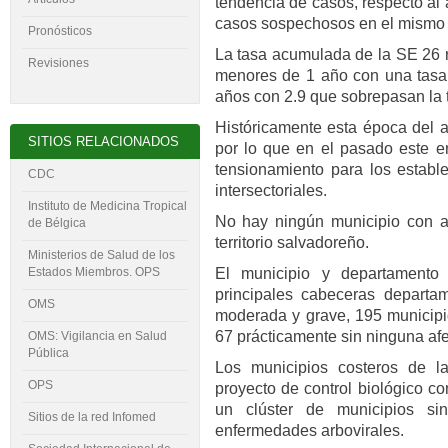
tendencia de casos, respecto al
casos sospechosos en el mismo 
Pronósticos
La tasa acumulada de la SE 26 r
Revisiones
menores de 1 año con una tasa 
años con 2.9 que sobrepasan la t
Históricamente esta época del a
SITIOS RELACIONADOS
por lo que en el pasado este 
tensionamiento para los establ
CDC
intersectoriales.
Instituto de Medicina Tropical
No hay ningún municipio con a
de Bélgica
territorio salvadoreño.
Ministerios de Salud de los
El municipio y departamento
Estados Miembros. OPS
principales cabeceras departam
OMS
moderada y grave, 195 municipio
67 prácticamente sin ninguna afe
OMS: Vigilancia en Salud
Pública
Los municipios costeros de la
OPS
proyecto de control biológico c
un clúster de municipios si
Sitios de la red Infomed
enfermedades arbovirales.