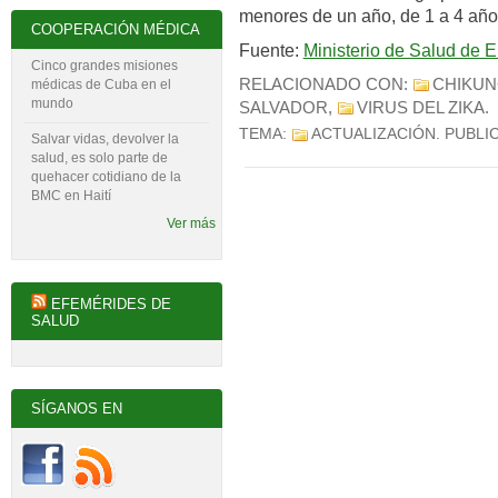
menores de un año, de 1 a 4 año
COOPERACIÓN MÉDICA
Fuente:
Ministerio de Salud de E
Cinco grandes misiones
RELACIONADO CON:
CHIKU
médicas de Cuba en el
mundo
SALVADOR
,
VIRUS DEL ZIKA
.
TEMA:
ACTUALIZACIÓN
. PUBLI
Salvar vidas, devolver la
salud, es solo parte de
quehacer cotidiano de la
BMC en Haití
Ver más
EFEMÉRIDES DE
SALUD
SÍGANOS EN