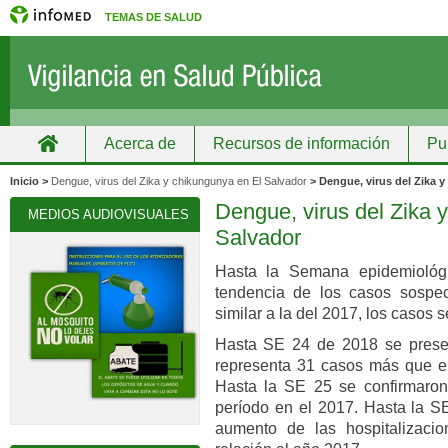
TEMAS DE SALUD
Acerca de
Recursos de información
Pu
Inicio
Grupos
Recursos de información
Inicio >
Dengue, virus del Zika y chikungunya en El Salvador
> Dengue, virus del Zika 
Dengue, virus del Zika 
MEDIOS AUDIOVISUALES
Salvador
Hasta la Semana epidemiológi
tendencia de los casos sosp
similar a la del 2017, los casos 
Hasta SE 24 de 2018 se presen
representa 31 casos más que e
Hasta la SE 25 se confirmaro
período en el 2017. Hasta la S
aumento de las hospitalizac