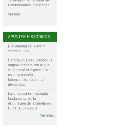
Sociedad Internacional de
Enfermedades infecciosas
Ver más
APUNTES HISTÓRICOS
Día Mundial de la Acción
contra el Sida
Coronavirus y educación: La
original manera con la que
se fomentó el regreso a la
escuela cuando la
tuberculosis era un mal
devastador
La vacunación: estrategia
fundamental en la
eliminación de la viruela en
Cuba (1804-‍1923)
Ver más...