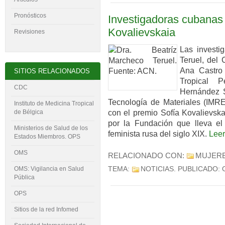
Pronósticos
Investigadoras cubanas 
Kovalievskaia
Revisiones
Las investi
Teruel, del
Ana Castro 
SITIOS RELACIONADOS
Tropical 
CDC
Hernández S
Tecnología de Materiales (IMR
Instituto de Medicina Tropical
con el premio Sofía Kovalievska
de Bélgica
por la Fundación que lleva el 
Ministerios de Salud de los
feminista rusa del siglo XIX.
Lee
Estados Miembros. OPS
OMS
RELACIONADO CON:
MUJER
TEMA:
NOTICIAS
. PUBLICADO:
OMS: Vigilancia en Salud
Pública
OPS
Sitios de la red Infomed