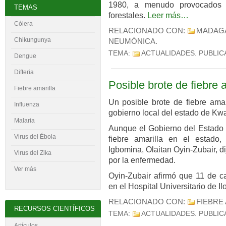
1980, a menudo provocados 
TEMAS
forestales.
Leer más…
Cólera
RELACIONADO CON:
MADAG
Chikungunya
NEUMÓNICA
.
TEMA:
ACTUALIDADES
. PUBLI
Dengue
Difteria
Posible brote de fiebre 
Fiebre amarilla
Un posible brote de fiebre ama
Influenza
gobierno local del estado de Kwa
Malaria
Aunque el Gobierno del Estado 
Virus del
É
bola
fiebre amarilla en el estado,
Igbomina, Olaitan Oyin-Zubair, 
Virus del Zika
por la enfermedad.
Ver más
Oyin-Zubair afirmó que 11 de ca
en el Hospital Universitario de I
RELACIONADO CON:
FIEBRE
RECURSOS CIENTÍFICOS
TEMA:
ACTUALIDADES
. PUBLI
Artículos