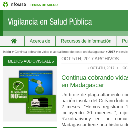
TEMAS DE SALUD
Acerca de
Recursos de información
Pu
Inicio
Grupos
Recursos de información
Inicio >
Continua cobrando vidas el actual brote de peste en Madagascar
> 2017 > octubr
OCT 5TH, 2017 ARCHIVOS
MEDIOS AUDIOVISUALES
« OCT 4TH, 2017
•
OC
Continua cobrando vidas
en Madagascar
Un brote de plaga altamente co
nación insular del Océano Índic
2 meses. “Hemos registrado 
incluyendo 30 muertes “, dijo
Rakotoarivony en un comun
Madagascar tiene una historia d