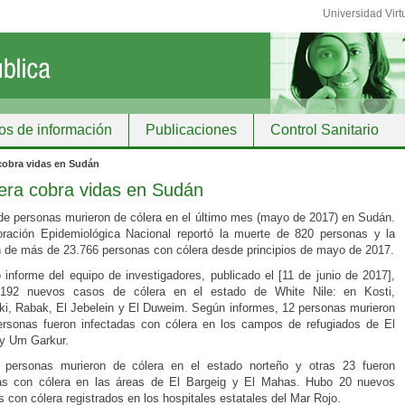
Universidad Virt
os de información
Publicaciones
Control Sanitario
ción
 cobra vidas en Sudán
lera cobra vidas en Sudán
de personas murieron de cólera en el último mes (mayo de 2017) en Sudán.
ración Epidemiológica Nacional reportó la muerte de 820 personas y la
n de más de 23.766 personas con cólera desde principios de mayo de 2017.
o informe del equipo de investigadores, publicado el [11 de junio de 2017],
ó 192 nuevos casos de cólera en el estado de White Nile: en Kosti,
i, Rabak, El Jebelein y El Duweim. Según informes, 12 personas murieron
rsonas fueron infectadas con cólera en los campos de refugiados de El
y Um Garkur.
 personas murieron de cólera en el estado norteño y otras 23 fueron
das con cólera en las áreas de El Bargeig y El Mahas. Hubo 20 nuevos
s con cólera registrados en los hospitales estatales del Mar Rojo.