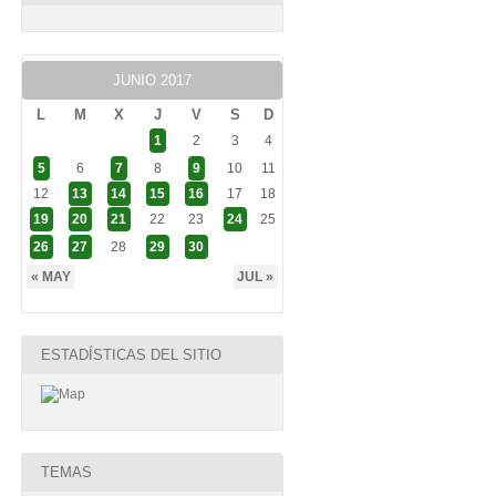
JUNIO 2017
L
M
X
J
V
S
D
1
2
3
4
5
6
7
8
9
10
11
12
13
14
15
16
17
18
19
20
21
22
23
24
25
26
27
28
29
30
« MAY
JUL »
ESTADÍSTICAS DEL SITIO
TEMAS