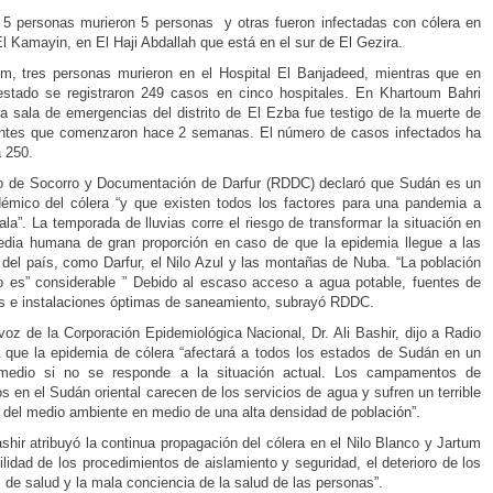
5 personas murieron 5 personas y otras fueron infectadas con cólera en
 Kamayin, en El Haji Abdallah que está en el sur de El Gezira.
m, tres personas murieron en el Hospital El Banjadeed, mientras que en
estado se registraron 249 casos en cinco hospitales. En Khartoum Bahri
 la sala de emergencias del distrito de El Ezba fue testigo de la muerte de
entes que comenzaron hace 2 semanas. El número de casos infectados ha
a 250.
o de Socorro y Documentación de Darfur (RDDC) declaró que Sudán es un
émico del cólera “y que existen todos los factores para una pandemia a
ala”. La temporada de lluvias corre el riesgo de transformar la situación en
edia humana de gran proporción en caso de que la epidemia llegue a las
 del país, como Darfur, el Nilo Azul y las montañas de Nuba. “La población
o es” considerable ” Debido al escaso acceso a agua potable, fuentes de
s e instalaciones óptimas de saneamiento, subrayó RDDC.
voz de la Corporación Epidemiológica Nacional, Dr. Ali Bashir, dijo a Radio
que la epidemia de cólera “afectará a todos los estados de Sudán en un
edio si no se responde a la situación actual. Los campamentos de
os en el Sudán oriental carecen de los servicios de agua y sufren un terrible
o del medio ambiente en medio de una alta densidad de población”.
ashir atribuyó la continua propagación del cólera en el Nilo Blanco y Jartum
bilidad de los procedimientos de aislamiento y seguridad, el deterioro de los
s de salud y la mala conciencia de la salud de las personas”.