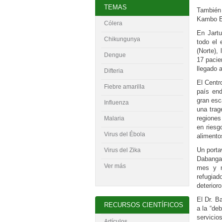
TEMAS
También 
Kambo El
Cólera
En Jartu
Chikungunya
todo el 
(Norte),
Dengue
17 paci
llegado 
Difteria
El Centr
Fiebre amarilla
país end
gran esc
Influenza
una trag
regiones
Malaria
en riesg
Virus del
É
bola
alimento
Un porta
Virus del Zika
Dabanga 
Ver más
mes y m
refugiad
deterior
El Dr. B
RECURSOS CIENTÍFICOS
a la “de
servicio
Artículos