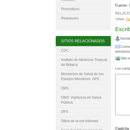
Fuente:
Pronósticos
RELACI
Revisiones
TEMA:
Escri
Nombr
SITIOS RELACIONADOS
Corre
CDC
electrónic
Sitio 
Instituto de Medicina Tropical
de Bélgica
Los campo
Ministerios de Salud de los
Estados Miembros. OPS
OMS
OMS: Vigilancia en Salud
Pública
OPS
Sitios de la red Infomed
Captcha