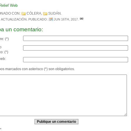
Relief Web
ONADO CON:
CÓLERA
,
SUDÁN
.
ACTUALIZACIÓN
. PUBLICADO:
JUN 16TH, 2017
.
ba un comentario:
e: (*)
o
o: (*)
web:
s marcados con asterisco (*) son obligatorios.
*