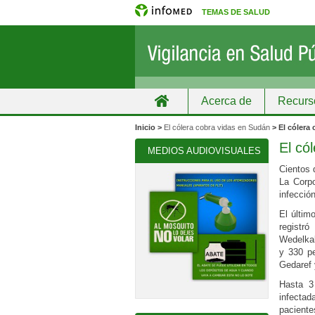
TEMAS DE SALUD
Acerca de
Recurs
Inicio
Grupos
Recursos de informa
Inicio >
El cólera cobra vidas en Sudán
> El cólera
El có
MEDIOS AUDIOVISUALES
Cientos 
La Corpo
infecció
El últim
registr
Wedelkak
y 330 pe
Gedaref 
Hasta 3
infecta
paciente