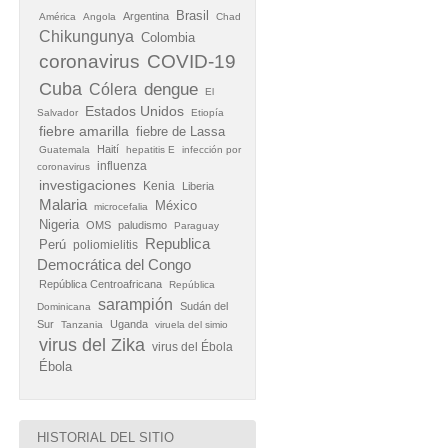
Brasil
Argentina
América
Angola
Chad
Chikungunya
Colombia
coronavirus
COVID-19
Cuba
Cólera
dengue
El
Estados Unidos
Salvador
Etiopía
fiebre amarilla
fiebre de Lassa
Haití
Guatemala
hepatitis E
infección por
influenza
coronavirus
investigaciones
Kenia
Liberia
Malaria
México
microcefalia
Nigeria
OMS
paludismo
Paraguay
Republica
Perú
poliomielitis
Democrática del Congo
República Centroafricana
República
sarampión
Sudán del
Dominicana
Sur
Uganda
Tanzania
viruela del simio
virus del Zika
virus del Ébola
Ébola
HISTORIAL DEL SITIO