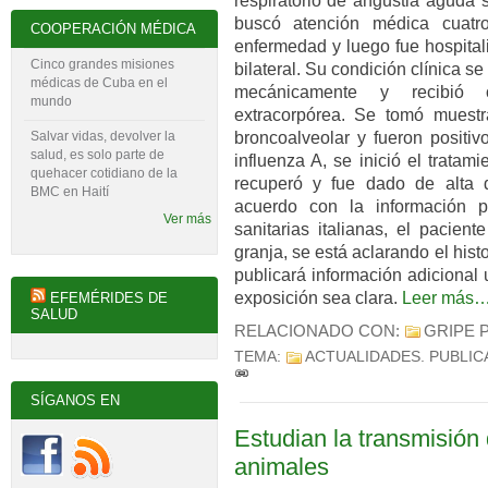
respiratorio de angustia aguda 
buscó atención médica cuatr
COOPERACIÓN MÉDICA
enfermedad y luego fue hospita
Cinco grandes misiones
bilateral. Su condición clínica s
médicas de Cuba en el
mecánicamente y recibió
mundo
extracorpórea. Se tomó muest
broncoalveolar y fueron positiv
Salvar vidas, devolver la
salud, es solo parte de
influenza A, se inició el tratam
quehacer cotidiano de la
recuperó y fue dado de alta 
BMC en Haití
acuerdo con la información p
Ver más
sanitarias italianas, el pacien
granja, se está aclarando el hist
publicará información adicional
exposición sea clara.
Leer más
EFEMÉRIDES DE
SALUD
RELACIONADO CON:
GRIPE 
TEMA:
ACTUALIDADES
. PUBLI
SÍGANOS EN
Estudian la transmisión 
animales