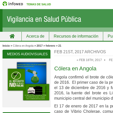
TEMAS DE SALUD
Acerca de
Recursos de información
Pu
Inicio
Grupos
Recursos de información
Inicio >
Cólera en Angola
> 2017 > febrero > 21
FEB 21ST, 2017 ARCHIVOS
MEDIOS AUDIOVISUALES
« FEB 18TH, 2017
•
FE
Cólera en Angola
Angola confirmó el brote de cól
de 2016. El primer caso de la pr
el 13 de diciembre de 2016 y fu
2016, la fuente del brote es L
municipio central del municipio 
El 17 de enero de 2017 en la p
caso de Vibrio Cholerae, comu