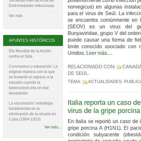
posteriormente como infección po
Sociedad Internacional de
Enfermedades infecciosas
norvegicus) en algunas instalac
para el virus de Seúl. La infec
Ver más
se encuentra comúnmente en l
(SEOV) es un virus del gen
Bunyaviridae, grupo V del orden 
puede causar una forma de fieb
APUNTES HISTÓRICOS
brote conocido asociado con 
Día Mundial de la Acción
Unidos.
Leer más…
contra el Sida
Coronavirus y educación: La
RELACIONADO CON:
CANAD
original manera con la que
DE SEÚL
.
se fomentó el regreso a la
TEMA:
ACTUALIDADES
. PUBLI
escuela cuando la
tuberculosis era un mal
devastador
Italia reporta un caso d
La vacunación: estrategia
fundamental en la
virus de la gripe porcin
eliminación de la viruela en
Cuba (1804-‍1923)
En Italia se reportó un caso de
Ver más...
gripe porcina A (H1N1). El pac
condición subyacente (obesi