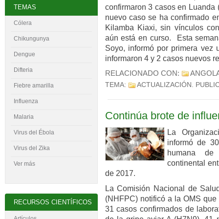
confirmaron 3 casos en Luanda (
TEMAS
nuevo caso se ha confirmado en 
Cólera
Kilamba Kiaxi, sin vínculos co
aún está en curso. Esta semana 
Chikungunya
Soyo, informó por primera vez 
Dengue
informaron 4 y 2 casos nuevos r
Difteria
RELACIONADO CON:
ANGOL
TEMA:
ACTUALIZACIÓN
. PUBLI
Fiebre amarilla
Influenza
Continúa brote de infl
Malaria
La Organizac
Virus del
É
bola
informó de 30
Virus del Zika
humana de 
continental ent
Ver más
de 2017.
La Comisión Nacional de Salud 
(NHFPC) notificó a la OMS que d
RECURSOS CIENTÍFICOS
31 casos confirmados de laborat
Artículos