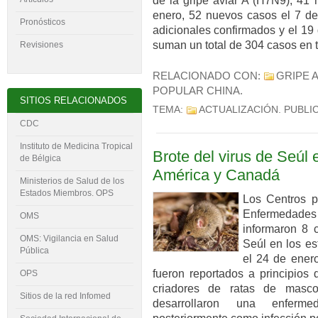
de la gripe aviar A (H7N9), 41
enero, 52 nuevos casos el 7 de 
Pronósticos
adicionales confirmados y el 19
suman un total de 304 casos en
Revisiones
RELACIONADO CON:
GRIPE 
POPULAR CHINA
.
SITIOS RELACIONADOS
TEMA:
ACTUALIZACIÓN
. PUBLI
CDC
Instituto de Medicina Tropical
Brote del virus de Seúl
de Bélgica
América y Canadá
Ministerios de Salud de los
Estados Miembros. OPS
Los Centros p
Enfermedades
OMS
informaron 8 
OMS: Vigilancia en Salud
Seúl en los est
Pública
el 24 de ener
fueron reportados a principios
OPS
criadores de ratas de masc
Sitios de la red Infomed
desarrollaron una enferme