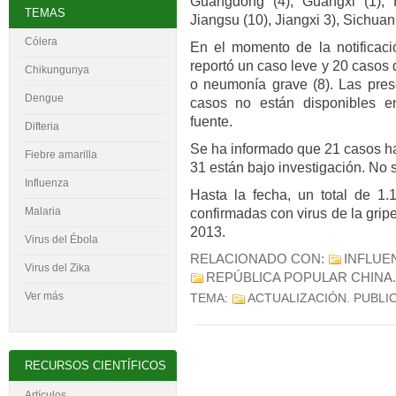
Guangdong (4), Guangxi (1), 
TEMAS
Jiangsu (10), Jiangxi 3), Sichuan 
Cólera
En el momento de la notificaci
reportó un caso leve y 20 casos
Chikungunya
o neumonía grave (8). Las prese
Dengue
casos no están disponibles e
fuente.
Difteria
Se ha informado que 21 casos ha
Fiebre amarilla
31 están bajo investigación. No 
Influenza
Hasta la fecha, un total de 1
Malaria
confirmadas con virus de la grip
2013.
Virus del
É
bola
RELACIONADO CON:
INFLUE
Virus del Zika
REPÚBLICA POPULAR CHINA
.
Ver más
TEMA:
ACTUALIZACIÓN
. PUBLI
RECURSOS CIENTÍFICOS
Artículos