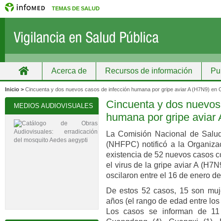
TEMAS DE SALUD
Acerca de
Recursos de información
Pu
Inicio
Grupos
Recursos de información
Inicio >
Cincuenta y dos nuevos casos de infección humana por gripe aviar A (H7N9) en 
Cincuenta y dos nuevos
MEDIOS AUDIOVISUALES
humana por gripe aviar
La Comisión Nacional de Salud 
(NHFPC) notificó a la Organiza
existencia de 52 nuevos casos c
el virus de la gripe aviar A (H7
oscilaron entre el 16 de enero de
De estos 52 casos, 15 son muj
años (el rango de edad entre lo
Los casos se informan de 11 p