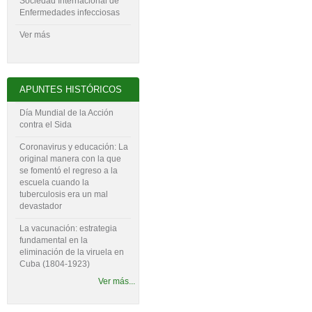
Sociedad Internacional de
Enfermedades infecciosas
Ver más
APUNTES HISTÓRICOS
Día Mundial de la Acción
contra el Sida
Coronavirus y educación: La
original manera con la que
se fomentó el regreso a la
escuela cuando la
tuberculosis era un mal
devastador
La vacunación: estrategia
fundamental en la
eliminación de la viruela en
Cuba (1804-‍1923)
Ver más...